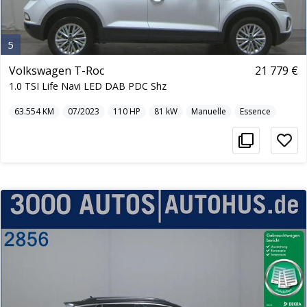
5
Volkswagen T-Roc
21 779 €
1.0 TSI Life Navi LED DAB PDC Shz
63.554
KM
07/2023
110
HP
81
kW
Manuelle
Essence