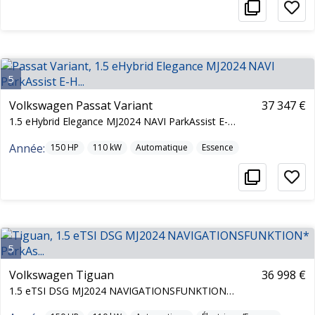
5
Volkswagen Passat Variant
37 347 €
1.5 eHybrid Elegance MJ2024 NAVI ParkAssist E-H...
Année:
150
HP
110
kW
Automatique
Essence
5
Volkswagen Tiguan
36 998 €
1.5 eTSI DSG MJ2024 NAVIGATIONSFUNKTION* ParkAs...