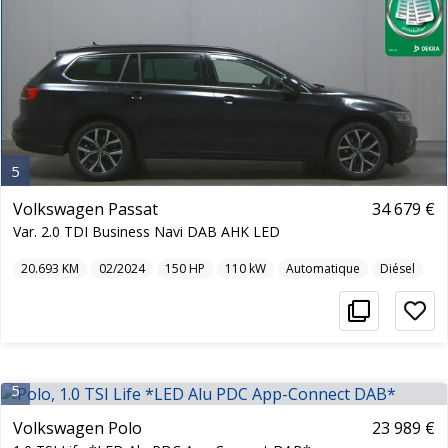
5
Volkswagen Passat
34 679 €
Var. 2.0 TDI Business Navi DAB AHK LED
20.693
KM
02/2024
150
HP
110
kW
Automatique
Diésel
5
Volkswagen Polo
23 989 €