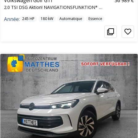
Volkswagen Golf GTI
36 989 €
2.0 TSI DSG Aktion! NAVIGATIONSFUNKTION* LED Wi...
Année:
245
HP
180
kW
Automatique
Essence