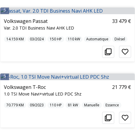
5
Volkswagen Passat
33 479 €
Var. 2.0 TDI Business Navi AHK LED
14.159
KM
03/2024
150
HP
110
kW
Automatique
Diésel
5
Volkswagen T-Roc
21 779 €
1.0 TSI Move Navi+virtual LED PDC Shz
70.779
KM
09/2023
110
HP
81
kW
Manuelle
Essence