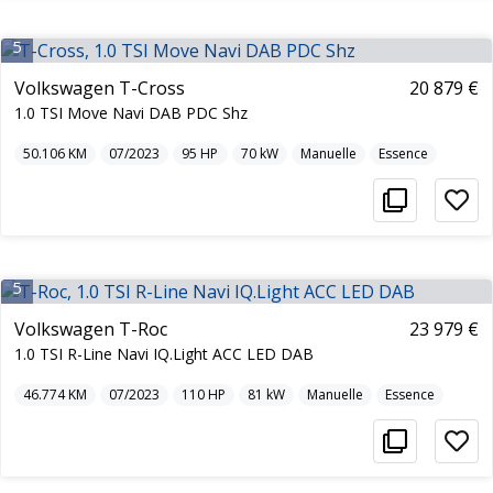
5
Volkswagen T-Cross
20 879 €
1.0 TSI Move Navi DAB PDC Shz
50.106
KM
07/2023
95
HP
70
kW
Manuelle
Essence
5
Volkswagen T-Roc
23 979 €
1.0 TSI R-Line Navi IQ.Light ACC LED DAB
46.774
KM
07/2023
110
HP
81
kW
Manuelle
Essence