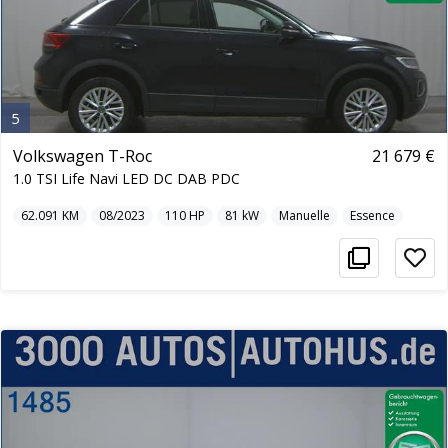
5
Volkswagen T-Roc
21 679 €
1.0 TSI Life Navi LED DC DAB PDC
62.091
KM
08/2023
110
HP
81
kW
Manuelle
Essence