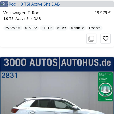
5
Volkswagen T-Roc
19 979 €
1.0 TSI Active Shz DAB
65.865
KM
01/2022
110
HP
81
kW
Manuelle
Essence