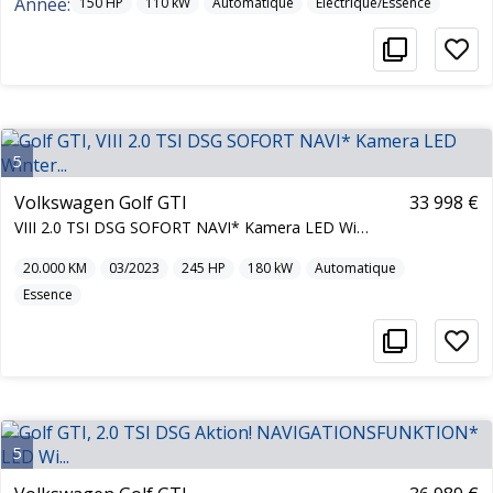
Année:
150
HP
110
kW
Automatique
Électrique/Essence
5
Volkswagen Golf GTI
33 998 €
VIII 2.0 TSI DSG SOFORT NAVI* Kamera LED Winter...
20.000
KM
03/2023
245
HP
180
kW
Automatique
Essence
5