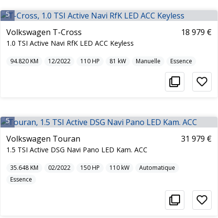
5
Volkswagen T-Cross
18 979 €
1.0 TSI Active Navi RfK LED ACC Keyless
94.820
KM
12/2022
110
HP
81
kW
Manuelle
Essence
5
Volkswagen Touran
31 979 €
1.5 TSI Active DSG Navi Pano LED Kam. ACC
35.648
KM
02/2022
150
HP
110
kW
Automatique
Essence