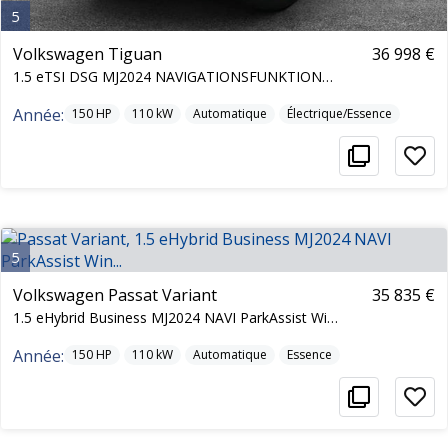
5
Volkswagen Tiguan
36 998 €
1.5 eTSI DSG MJ2024 NAVIGATIONSFUNKTION* ParkAs...
Année:
150
HP
110
kW
Automatique
Électrique/Essence
5
Volkswagen Passat Variant
35 835 €
1.5 eHybrid Business MJ2024 NAVI ParkAssist Win...
Année:
150
HP
110
kW
Automatique
Essence