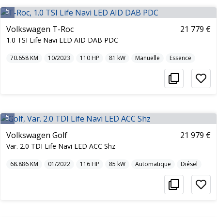
5
Volkswagen T-Roc
21 779 €
1.0 TSI Life Navi LED AID DAB PDC
70.658
KM
10/2023
110
HP
81
kW
Manuelle
Essence
5
Volkswagen Golf
21 979 €
Var. 2.0 TDI Life Navi LED ACC Shz
68.886
KM
01/2022
116
HP
85
kW
Automatique
Diésel