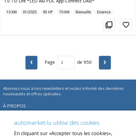
1.0 TSI Life *LED Alu PDC App-Connect DAB*
10
KM
01/2025
95
HP
70
kW
Manuelle
Essence
‹
›
Page
de 950
Abonnez-vous à nos newsletters et restez informé des dernières
nouveautés et offres spéciales.
À PROPOS
À propos de nous
automarket.lu utilise des cookies
Notre Offre
En cliquant sur «Accepter tous les cookies»,