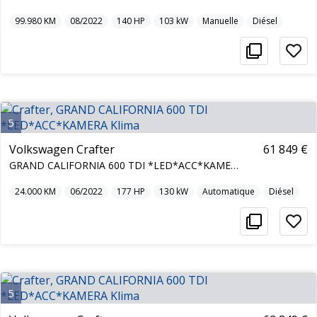
99.980
KM
08/2022
140
HP
103
kW
Manuelle
Diésel
5
Volkswagen Crafter
61 849 €
GRAND CALIFORNIA 600 TDI *LED*ACC*KAMERA Klima
24.000
KM
06/2022
177
HP
130
kW
Automatique
Diésel
5