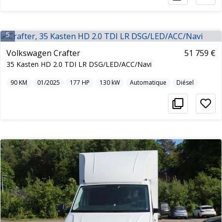
5
Volkswagen Crafter
51 759 €
35 Kasten HD 2.0 TDI LR DSG/LED/ACC/Navi
90
KM
01/2025
177
HP
130
kW
Automatique
Diésel