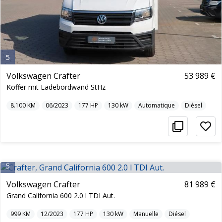
5
Volkswagen Crafter
53 989 €
Koffer mit Ladebordwand StHz
8.100
KM
06/2023
177
HP
130
kW
Automatique
Diésel
5
Volkswagen Crafter
81 989 €
Grand California 600 2.0 l TDI Aut.
999
KM
12/2023
177
HP
130
kW
Manuelle
Diésel