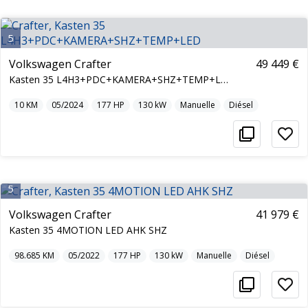
5
Volkswagen Crafter
49 449 €
Kasten 35 L4H3+PDC+KAMERA+SHZ+TEMP+LED
10
KM
05/2024
177
HP
130
kW
Manuelle
Diésel
5
Volkswagen Crafter
41 979 €
Kasten 35 4MOTION LED AHK SHZ
98.685
KM
05/2022
177
HP
130
kW
Manuelle
Diésel