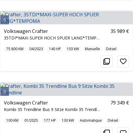
5
Volkswagen Crafter
35 989 €
35TDI*MAXI-SUPER HOCH SPUER LANG*TEMPOMA
75.800
KM
04/2023
140
HP
103
kW
Manuelle
Diésel
5
Volkswagen Crafter
79 349 €
Kombi 35 Trendline Bus 9 Sitze Kombi 35 Trendline
100
KM
01/2025
177
HP
130
kW
Automatique
Diésel