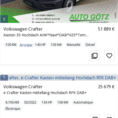
5
Volkswagen Crafter
51 889 €
Kasten 35 Hochdach AHK*Navi*DAB*VZE*Tempomat*DigiC
Année:
100
KM
140
HP
103
kW
Manuelle
Diésel
5
Volkswagen Crafter
25 679 €
e-Crafter Kasten mittellang Hochdach RFK DAB+
8.700
KM
02/2022
136
HP
100
kW
Automatique
Électrique