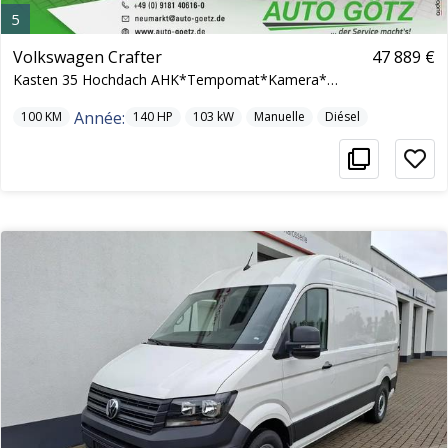
5
Volkswagen Crafter
47 889 €
Kasten 35 Hochdach AHK*Tempomat*Kamera*Kessy*Induk
Année:
100
KM
140
HP
103
kW
Manuelle
Diésel