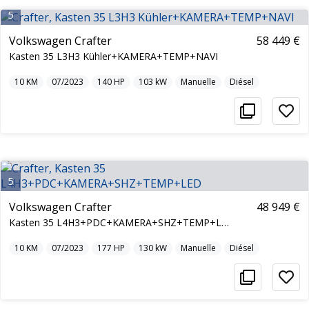
5
Volkswagen Crafter
58 449 €
Kasten 35 L3H3 Kühler+KAMERA+TEMP+NAVI
10
KM
07/2023
140
HP
103
kW
Manuelle
Diésel
5
Volkswagen Crafter
48 949 €
Kasten 35 L4H3+PDC+KAMERA+SHZ+TEMP+LED
10
KM
07/2023
177
HP
130
kW
Manuelle
Diésel