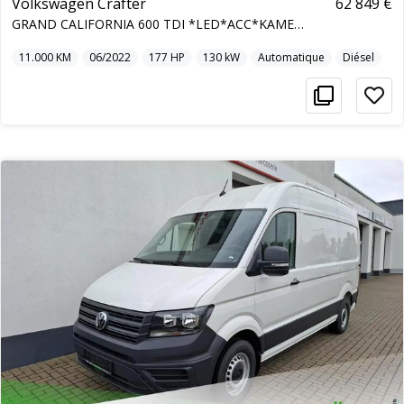
Volkswagen Crafter
62 849 €
GRAND CALIFORNIA 600 TDI *LED*ACC*KAMERA Klima
11.000
KM
06/2022
177
HP
130
kW
Automatique
Diésel