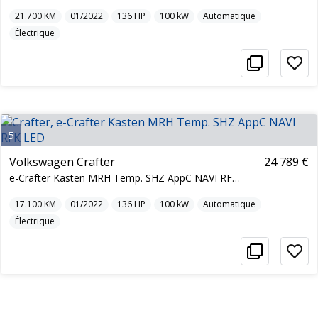
21.700
KM
01/2022
136
HP
100
kW
Automatique
Électrique
5
Volkswagen Crafter
24 789 €
e-Crafter Kasten MRH Temp. SHZ AppC NAVI RFK LED
17.100
KM
01/2022
136
HP
100
kW
Automatique
Électrique