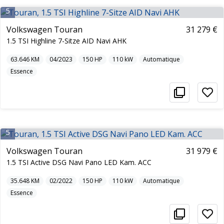
5
Volkswagen Touran
31 279 €
1.5 TSI Highline 7-Sitze AID Navi AHK
63.646
KM
04/2023
150
HP
110
kW
Automatique
Essence
5
Volkswagen Touran
31 979 €
1.5 TSI Active DSG Navi Pano LED Kam. ACC
35.648
KM
02/2022
150
HP
110
kW
Automatique
Essence