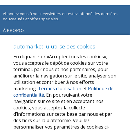
Abonnez-vous à nos newsletters et restez informé des dernières
nouveautés et offres spéciales.
À PROPOS
À propos de nous
automarket.lu utilise des cookies
Notre Offre
En cliquant sur «Accepter tous les cookies»,
Termes d’utilisation
vous acceptez le dépôt de cookies sur votre
terminal, par nous et nos partenaires, pour
Politique de confidentialité
améliorer la navigation sur le site, analyser son
utilisation et contribuer à nos efforts
SERVICES
marketing.
Termes d’utilisation
et
Politique de
confidentialité
. En poursuivant votre
Contactez-nous
navigation sur ce site et en acceptant nos
FAQ
cookies, vous acceptez la collecte
d’informations sur cette base par nous et par
Mes favoris
des tiers sur la plateforme. Veuillez
Cookie
personnaliser vos paramètres de cookies ci-