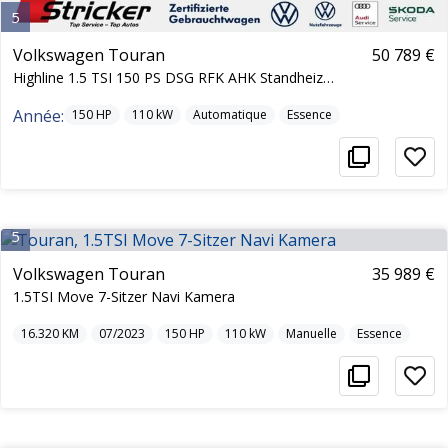
5
Volkswagen Touran
50 789 €
Highline 1.5 TSI 150 PS DSG RFK AHK Standheizung
Année:
150
HP
110
kW
Automatique
Essence
5
Volkswagen Touran
35 989 €
1.5TSI Move 7-Sitzer Navi Kamera
16.320
KM
07/2023
150
HP
110
kW
Manuelle
Essence