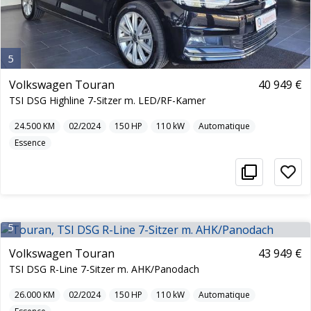
5
Volkswagen Touran
40 949 €
TSI DSG Highline 7-Sitzer m. LED/RF-Kamer
24.500
KM
02/2024
150
HP
110
kW
Automatique
Essence
5
Volkswagen Touran
43 949 €
TSI DSG R-Line 7-Sitzer m. AHK/Panodach
26.000
KM
02/2024
150
HP
110
kW
Automatique