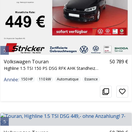
5
Volkswagen Touran
50 789 €
Highline 1.5 TSI 150 PS DSG RFK AHK Standheizung
Année:
150
HP
110
kW
Automatique
Essence
5