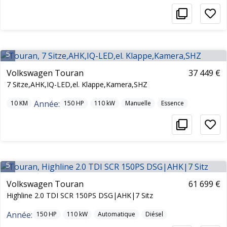
5
Volkswagen Touran
37 449 €
7 Sitze,AHK,IQ-LED,el. Klappe,Kamera,SHZ
Année:
10
KM
150
HP
110
kW
Manuelle
Essence
5
Volkswagen Touran
61 699 €
Highline 2.0 TDI SCR 150PS DSG|AHK|7 Sitz
Année:
150
HP
110
kW
Automatique
Diésel