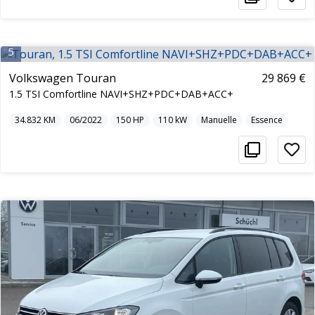
5
Volkswagen Touran
29 869 €
1.5 TSI Comfortline NAVI+SHZ+PDC+DAB+ACC+
34.832
KM
06/2022
150
HP
110
kW
Manuelle
Essence