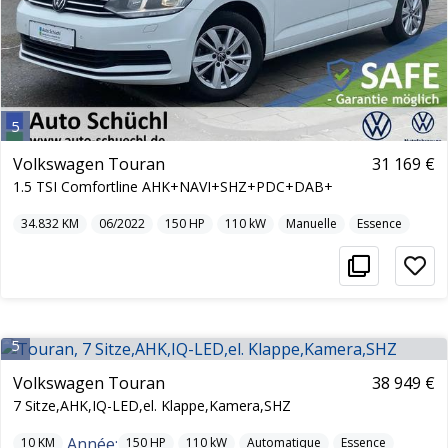
5
Volkswagen Touran
31 169 €
1.5 TSI Comfortline AHK+NAVI+SHZ+PDC+DAB+
34.832
KM
06/2022
150
HP
110
kW
Manuelle
Essence
5
Volkswagen Touran
38 949 €
7 Sitze,AHK,IQ-LED,el. Klappe,Kamera,SHZ
Année:
10
KM
150
HP
110
kW
Automatique
Essence