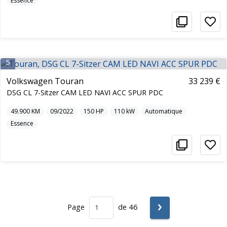
Essence
5
Volkswagen Touran
33 239 €
DSG CL 7-Sitzer CAM LED NAVI ACC SPUR PDC
49.900
KM
09/2022
150
HP
110
kW
Automatique
Essence
›
Page
de 46