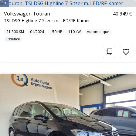
5
Volkswagen Touran
40 949 €
TSI DSG Highline 7-Sitzer m. LED/RF-Kamer
21.300
KM
01/2024
150
HP
110
kW
Automatique
Essence