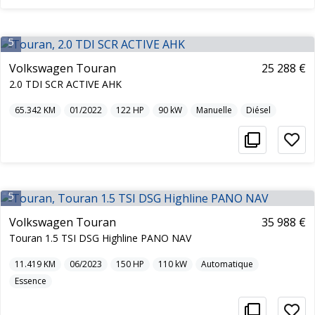
5
Volkswagen Touran
25 288 €
2.0 TDI SCR ACTIVE AHK
65.342
KM
01/2022
122
HP
90
kW
Manuelle
Diésel
5
Volkswagen Touran
35 988 €
Touran 1.5 TSI DSG Highline PANO NAV
11.419
KM
06/2023
150
HP
110
kW
Automatique
Essence