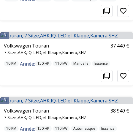
5
Volkswagen Touran
37 449 €
7 Sitze,AHK,IQ-LED,el. Klappe,Kamera,SHZ
Année:
10
KM
150
HP
110
kW
Manuelle
Essence
5
Volkswagen Touran
38 949 €
7 Sitze,AHK,IQ-LED,el. Klappe,Kamera,SHZ
Année:
10
KM
150
HP
110
kW
Automatique
Essence