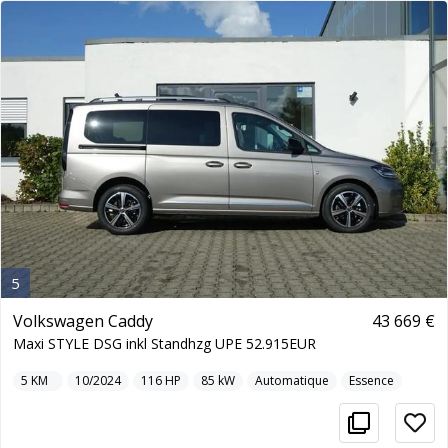
5
Volkswagen Caddy
43 669 €
Maxi STYLE DSG inkl Standhzg UPE 52.915EUR
5
KM
10/2024
116
HP
85
kW
Automatique
Essence