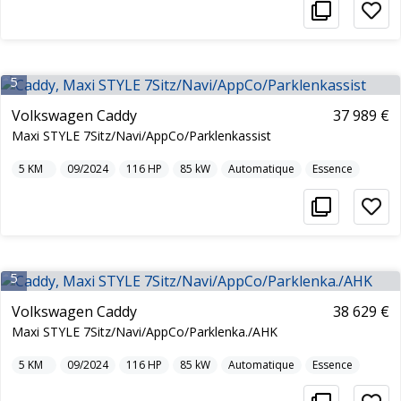
5
Volkswagen Caddy
37 989 €
Maxi STYLE 7Sitz/Navi/AppCo/Parklenkassist
5
KM
09/2024
116
HP
85
kW
Automatique
Essence
5
Volkswagen Caddy
38 629 €
Maxi STYLE 7Sitz/Navi/AppCo/Parklenka./AHK
5
KM
09/2024
116
HP
85
kW
Automatique
Essence