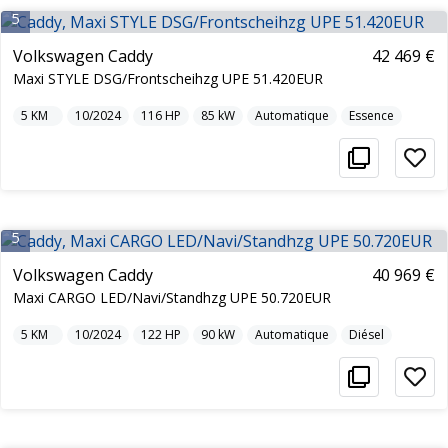
5
Volkswagen Caddy
42 469 €
Maxi STYLE DSG/Frontscheihzg UPE 51.420EUR
5
KM
10/2024
116
HP
85
kW
Automatique
Essence
5
Volkswagen Caddy
40 969 €
Maxi CARGO LED/Navi/Standhzg UPE 50.720EUR
5
KM
10/2024
122
HP
90
kW
Automatique
Diésel