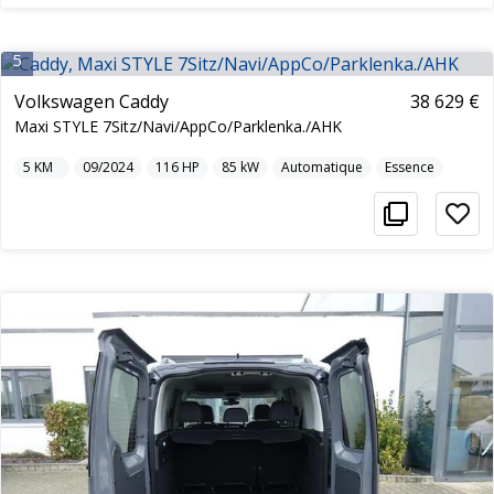
5
Volkswagen Caddy
38 629 €
Maxi STYLE 7Sitz/Navi/AppCo/Parklenka./AHK
5
KM
09/2024
116
HP
85
kW
Automatique
Essence