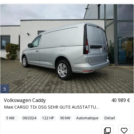
5
Volkswagen Caddy
40 989 €
Maxi CARGO TDi DSG SEHR GUTE AUSSTATTUNG!!
5
KM
09/2024
122
HP
90
kW
Automatique
Diésel