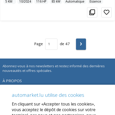
5
KM
10/2024
116
HP
85
kW
Automatique
Essence
›
Page
de 47
Abonnez-vous à nos newsletters et restez informé des dernières
nouveautés et offres spéciales.
À PROPOS
À propos de nous
automarket.lu utilise des cookies
Notre Offre
En cliquant sur «Accepter tous les cookies»,
Termes d’utilisation
vous acceptez le dépôt de cookies sur votre