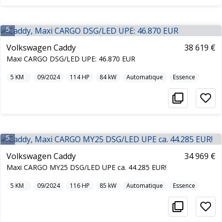
5
Volkswagen Caddy
38 619 €
Maxi CARGO DSG/LED UPE: 46.870 EUR
5
KM
09/2024
114
HP
84
kW
Automatique
Essence
5
Volkswagen Caddy
34 969 €
Maxi CARGO MY25 DSG/LED UPE ca. 44.285 EUR!
5
KM
09/2024
116
HP
85
kW
Automatique
Essence