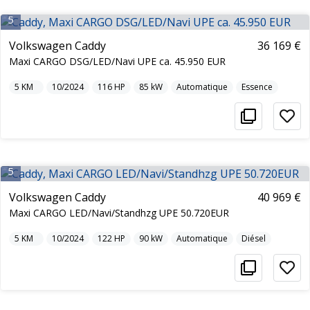
5
Volkswagen Caddy
36 169 €
Maxi CARGO DSG/LED/Navi UPE ca. 45.950 EUR
5
KM
10/2024
116
HP
85
kW
Automatique
Essence
5
Volkswagen Caddy
40 969 €
Maxi CARGO LED/Navi/Standhzg UPE 50.720EUR
5
KM
10/2024
122
HP
90
kW
Automatique
Diésel