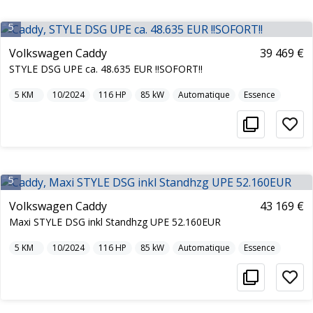
5
Volkswagen Caddy
39 469 €
STYLE DSG UPE ca. 48.635 EUR !!SOFORT!!
5
KM
10/2024
116
HP
85
kW
Automatique
Essence
5
Volkswagen Caddy
43 169 €
Maxi STYLE DSG inkl Standhzg UPE 52.160EUR
5
KM
10/2024
116
HP
85
kW
Automatique
Essence