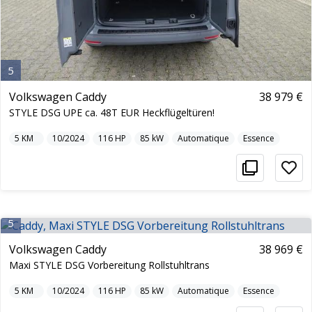
5
Volkswagen Caddy
38 979 €
STYLE DSG UPE ca. 48T EUR Heckflügeltüren!
5
KM
10/2024
116
HP
85
kW
Automatique
Essence
5
Volkswagen Caddy
38 969 €
Maxi STYLE DSG Vorbereitung Rollstuhltrans
5
KM
10/2024
116
HP
85
kW
Automatique
Essence