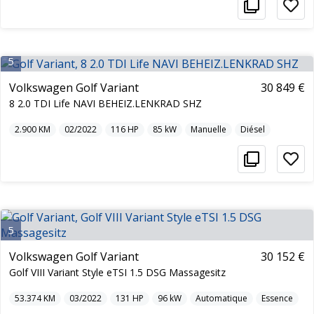
5
Volkswagen Golf Variant
30 849 €
8 2.0 TDI Life NAVI BEHEIZ.LENKRAD SHZ
2.900
KM
02/2022
116
HP
85
kW
Manuelle
Diésel
5
Volkswagen Golf Variant
30 152 €
Golf VIII Variant Style eTSI 1.5 DSG Massagesitz
53.374
KM
03/2022
131
HP
96
kW
Automatique
Essence