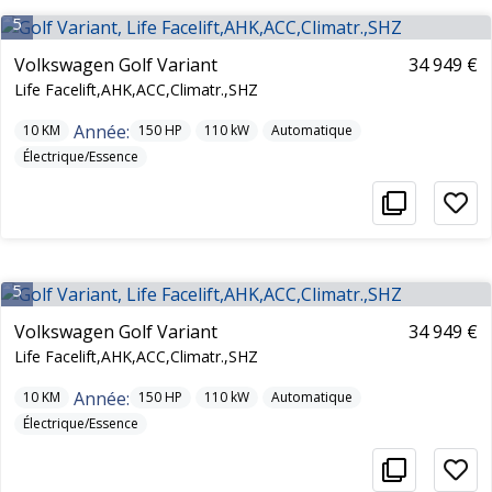
5
Volkswagen Golf Variant
34 949 €
Life Facelift,AHK,ACC,Climatr.,SHZ
Année:
10
KM
150
HP
110
kW
Automatique
Électrique/Essence
5
Volkswagen Golf Variant
34 949 €
Life Facelift,AHK,ACC,Climatr.,SHZ
Année:
10
KM
150
HP
110
kW
Automatique
Électrique/Essence