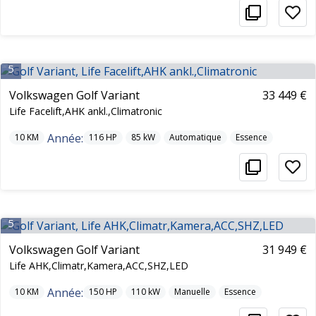
5
Volkswagen Golf Variant
33 449 €
Life Facelift,AHK ankl.,Climatronic
Année:
10
KM
116
HP
85
kW
Automatique
Essence
5
Volkswagen Golf Variant
31 949 €
Life AHK,Climatr,Kamera,ACC,SHZ,LED
Année:
10
KM
150
HP
110
kW
Manuelle
Essence