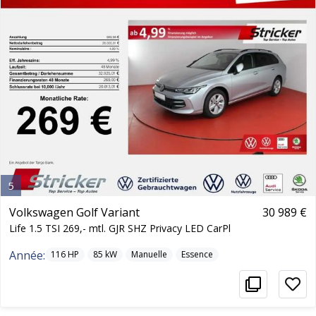
5
Volkswagen Golf Variant
30 989 €
Life 1.5 TSI 269,- mtl. GJR SHZ Privacy LED CarPl
Année:
116
HP
85
kW
Manuelle
Essence