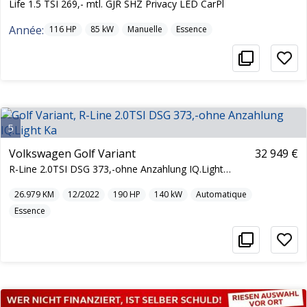
Life 1.5 TSI 269,- mtl. GJR SHZ Privacy LED CarPl
Année:
116
HP
85
kW
Manuelle
Essence
5
Volkswagen Golf Variant
32 949 €
R-Line 2.0TSI DSG 373,-ohne Anzahlung IQ.Light Ka
26.979
KM
12/2022
190
HP
140
kW
Automatique
Essence