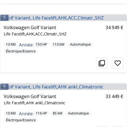
5
Volkswagen Golf Variant
34 949 €
Life Facelift,AHK,ACC,Climatr.,SHZ
Année:
10
KM
150
HP
110
kW
Automatique
Électrique/Essence
5
Volkswagen Golf Variant
33 449 €
Life Facelift,AHK ankl.,Climatronic
Année:
10
KM
116
HP
85
kW
Automatique
Électrique/Essence