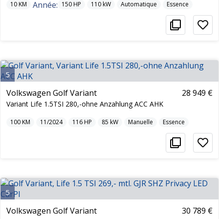
Année:
10
KM
150
HP
110
kW
Automatique
Essence
5
Volkswagen Golf Variant
28 949 €
Variant Life 1.5TSI 280,-ohne Anzahlung ACC AHK
100
KM
11/2024
116
HP
85
kW
Manuelle
Essence
5
Volkswagen Golf Variant
30 789 €