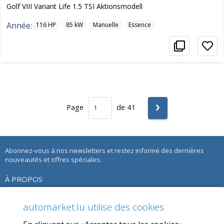
Golf VIII Variant Life 1.5 TSI Aktionsmodell
Année:
116
HP
85
kW
Manuelle
Essence
›
Page
de 41
Abonnez-vous à nos newsletters et restez informé des dernières
nouveautés et offres spéciales.
À PROPOS
À propos de nous
automarket.lu utilise des cookies
Notre Offre