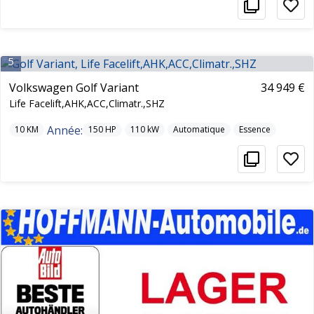
5
Volkswagen Golf Variant
34 949 €
Life Facelift,AHK,ACC,Climatr.,SHZ
Année:
10
KM
150
HP
110
kW
Automatique
Essence