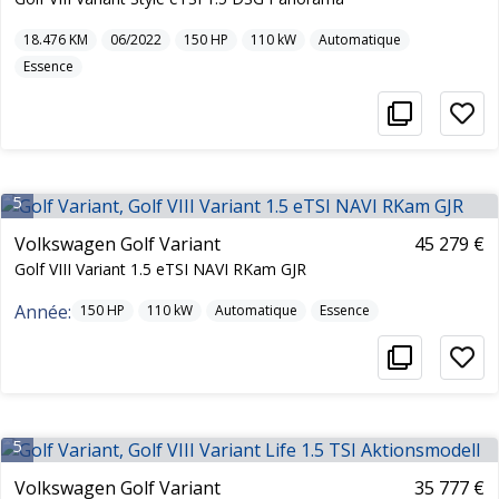
18.476
KM
06/2022
150
HP
110
kW
Automatique
Essence
5
Volkswagen Golf Variant
45 279 €
Golf VIII Variant 1.5 eTSI NAVI RKam GJR
Année:
150
HP
110
kW
Automatique
Essence
5
Volkswagen Golf Variant
35 777 €