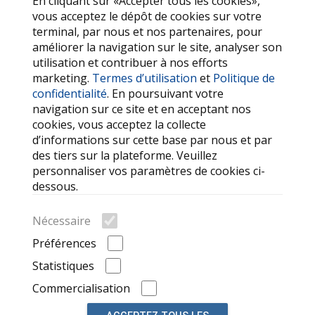
En cliquant sur «Accepter tous les cookies»,
Termes d’utilisation
vous acceptez le dépôt de cookies sur votre
terminal, par nous et nos partenaires, pour
Politique de confidentialité
améliorer la navigation sur le site, analyser son
utilisation et contribuer à nos efforts
SERVICES
marketing.
Termes d’utilisation
et
Politique de
confidentialité
. En poursuivant votre
Contactez-nous
navigation sur ce site et en acceptant nos
FAQ
cookies, vous acceptez la collecte
d’informations sur cette base par nous et par
Mes favoris
des tiers sur la plateforme. Veuillez
Cookie
personnaliser vos paramètres de cookies ci-
dessous.
LIENS OUTILS
Nécessaire
Recherche
Préférences
Marques de voitures
Statistiques
Annonces récemment consultées
Commercialisation