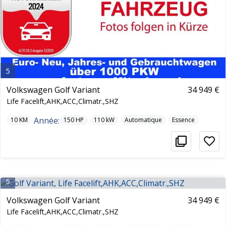
5
Volkswagen Golf Variant
34 949 €
Life Facelift,AHK,ACC,Climatr.,SHZ
Année:
10
KM
150
HP
110
kW
Automatique
Essence
5
Volkswagen Golf Variant
34 949 €
Life Facelift,AHK,ACC,Climatr.,SHZ