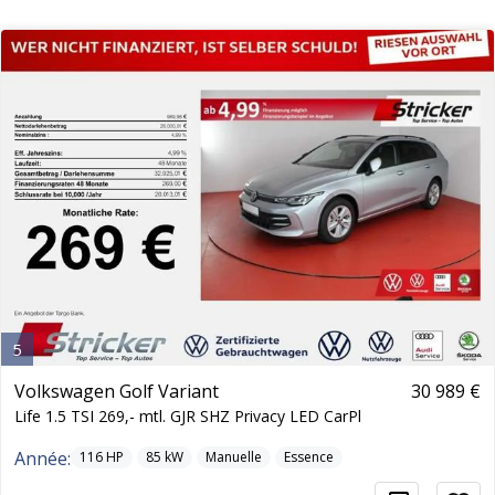
5
Volkswagen Golf Variant
30 989 €
Life 1.5 TSI 269,- mtl. GJR SHZ Privacy LED CarPl
Année:
116
HP
85
kW
Manuelle
Essence