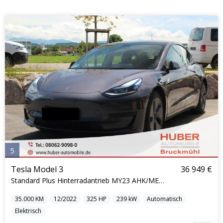
5
Tesla Model 3
36 949 €
Standard Plus Hinterradantrieb MY23 AHK/METALLI...
35.000
KM
12/2022
325
HP
239
kW
Automatisch
Elektrisch