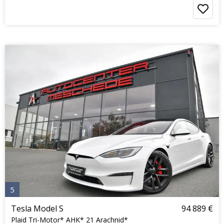
5
Tesla Model S
94 889 €
Plaid Tri-Motor* AHK* 21 Arachnid*