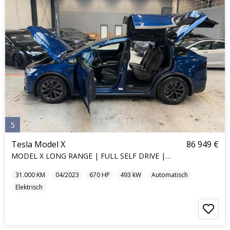
5
Tesla Model X
86 949 €
MODEL X LONG RANGE | FULL SELF DRIVE | 7SEAT |
31.000
KM
04/2023
670
HP
493
kW
Automatisch
Elektrisch