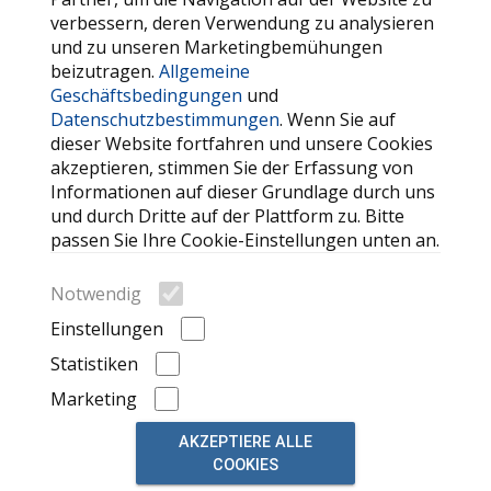
verbessern, deren Verwendung zu analysieren
und zu unseren Marketingbemühungen
SERVICE
beizutragen.
Allgemeine
Geschäftsbedingungen
und
Kontaktieren Sie uns
Datenschutzbestimmungen
. Wenn Sie auf
FAQ
dieser Website fortfahren und unsere Cookies
akzeptieren, stimmen Sie der Erfassung von
Meine Favoriten
Informationen auf dieser Grundlage durch uns
Cookie
und durch Dritte auf der Plattform zu. Bitte
passen Sie Ihre Cookie-Einstellungen unten an.
WEITERE HILFREICHE LINKS
Notwendig
Suche
Einstellungen
Automarken
Statistiken
Kürzlich angesehene Anzeigen
Marketing
AKZEPTIERE ALLE
COOKIES
© 2026, powered by
auto market