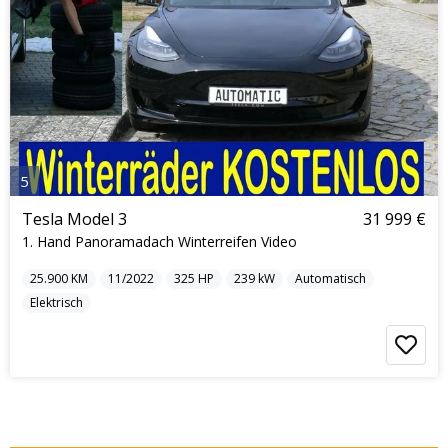
5
Tesla Model 3
31 999 €
1. Hand Panoramadach Winterreifen Video
25.900
KM
11/2022
325
HP
239
kW
Automatisch
Elektrisch