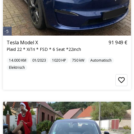
5
Tesla Model X
91 949 €
Plaid 22 * XiTri * FSD * 6 Seat *22inch
14.000
KM
01/2023
1020
HP
750
kW
Automatisch
Elektrisch