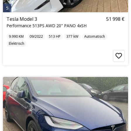
5
Tesla Model 3
51 998 €
Performance 513PS AWD 20" PANO 4xSH
9.990
KM
09/2022
513
HP
377
kW
Automatisch
Elektrisch