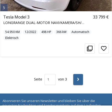
5
Tesla Model 3
33 799 €
LONGRANGE DUAL-MOTOR NAVI/KAMERA/SH/PANO
54.950
KM
12/2022
498
HP
366
kW
Automatisch
Elektrisch
›
Seite
von 3
Abonnieren Sie unseren Newsletter und bleiben Sie über die
neuesten Nachrichten und Sonderangebote auf dem Laufenden.