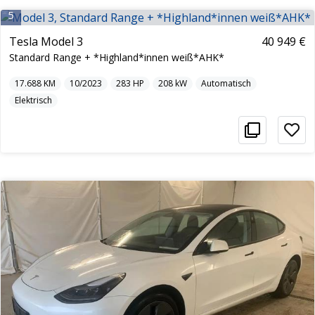
5
Tesla Model 3
40 949 €
Standard Range + *Highland*innen weiß*AHK*
17.688
KM
10/2023
283
HP
208
kW
Automatisch
Elektrisch