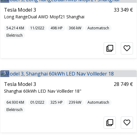
Tesla Model 3
33 349 €
Long RangeDual AWD Mopf21 Shanghai
54.214
KM
11/2022
498
HP
366
kW
Automatisch
Elektrisch
5
Tesla Model 3
28 749 €
Shanghai 60kWh LED Nav Vollleder 18"
64.930
KM
01/2022
325
HP
239
kW
Automatisch
Elektrisch