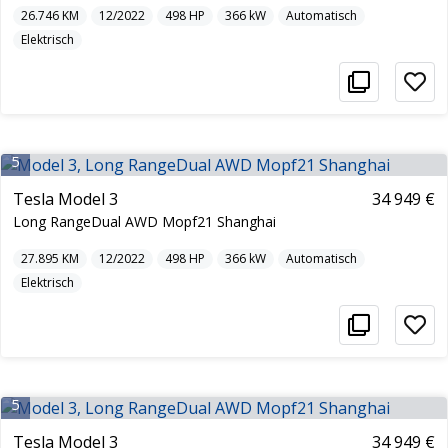
26.746
KM
12/2022
498
HP
366
kW
Automatisch
Elektrisch
5
Tesla Model 3
34 949 €
Long RangeDual AWD Mopf21 Shanghai
27.895
KM
12/2022
498
HP
366
kW
Automatisch
Elektrisch
5
Tesla Model 3
34 949 €