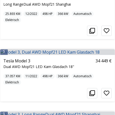
Long RangeDual AWD Mopf21 Shanghai
25.893
KM
12/2022
498
HP
366
kW
Automatisch
Elektrisch
5
Tesla Model 3
34 449 €
Dual AWD Mopf21 LED Kam Glasdach 18"
37.057
KM
11/2022
498
HP
366
kW
Automatisch
Elektrisch
5