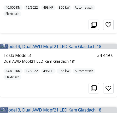
40.000
KM
12/2022
498
HP
366
kW
Automatisch
Elektrisch
5
Tesla Model 3
34 449 €
Dual AWD Mopf21 LED Kam Glasdach 18"
34.830
KM
12/2022
498
HP
366
kW
Automatisch
Elektrisch
5