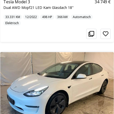
Tesla Model 3
34 749 €
Dual AWD Mopf21 LED Kam Glasdach 18"
33.331
KM
12/2022
498
HP
366
kW
Automatisch
Elektrisch