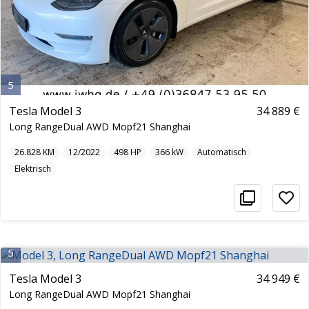
5
Tesla Model 3
34 889 €
Long RangeDual AWD Mopf21 Shanghai
26.828
KM
12/2022
498
HP
366
kW
Automatisch
Elektrisch
5
Tesla Model 3
34 949 €
Long RangeDual AWD Mopf21 Shanghai