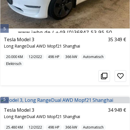
5
Tesla Model 3
35 349 €
Long RangeDual AWD Mopf21 Shanghai
20.000
KM
12/2022
498
HP
366
kW
Automatisch
Elektrisch
5
Tesla Model 3
34 949 €
Long RangeDual AWD Mopf21 Shanghai
25.480
KM
12/2022
498
HP
366
kW
Automatisch