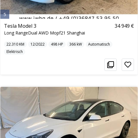
5
Tesla Model 3
34 949 €
Long RangeDual AWD Mopf21 Shanghai
22.310
KM
12/2022
498
HP
366
kW
Automatisch
Elektrisch