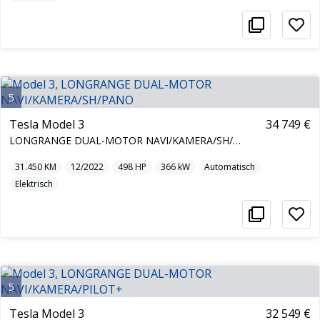
5
Tesla Model 3
34 749 €
LONGRANGE DUAL-MOTOR NAVI/KAMERA/SH/PANO
31.450
KM
12/2022
498
HP
366
kW
Automatisch
Elektrisch
5
Tesla Model 3
32 549 €