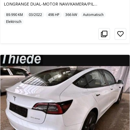
LONGRANGE DUAL-MOTOR NAVI/KAMERA/PILOT+
89.990
KM
03/2022
498
HP
366
kW
Automatisch
Elektrisch