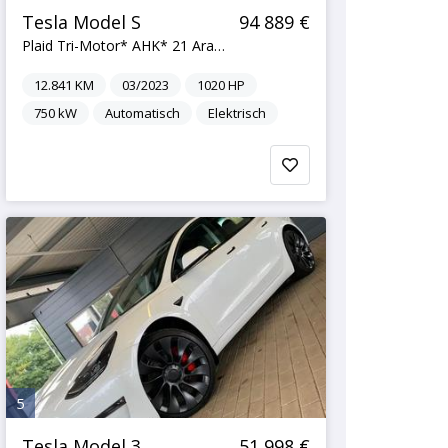
Tesla Model S
94 889 €
Plaid Tri-Motor* AHK* 21 Arachnid*
12.841
KM
03/2023
1020
HP
750
kW
Automatisch
Elektrisch
5
Tesla Model 3
51 998 €