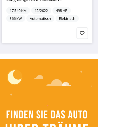
17.540
KM
12/2022
498
HP
366
kW
Automatisch
Elektrisch