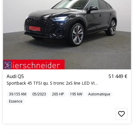
5
Audi Q5
51 449 €
Sportback 45 TFSI qu. S tronic 2xS line LED VIRTUA
39.155
KM
05/2023
265
HP
195
kW
Automatique
Essence