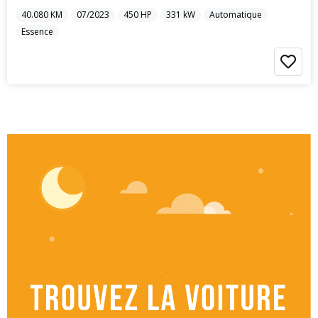
40.080
KM
07/2023
450
HP
331
kW
Automatique
Essence