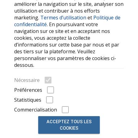
améliorer la navigation sur le site, analyser son
utilisation et contribuer à nos efforts
SERVICES
marketing.
Termes d’utilisation
et
Politique de
confidentialité
. En poursuivant votre
Contactez-nous
navigation sur ce site et en acceptant nos
FAQ
cookies, vous acceptez la collecte
d’informations sur cette base par nous et par
Mes favoris
des tiers sur la plateforme. Veuillez
Cookie
personnaliser vos paramètres de cookies ci-
dessous.
LIENS OUTILS
Nécessaire
Recherche
Préférences
Marques de voitures
Statistiques
Annonces récemment consultées
Commercialisation
ACCEPTEZ TOUS LES
COOKIES
© 2026, alimenté par
auto market