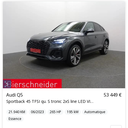
5
Audi Q5
53 449 €
Sportback 45 TFSI qu. S tronic 2xS line LED VIRTUA
21.940
KM
06/2023
265
HP
195
kW
Automatique
Essence