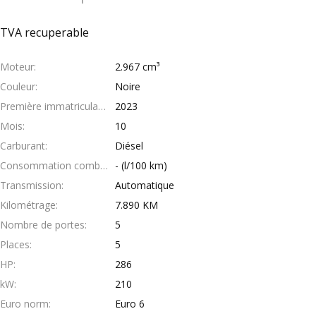
TVA recuperable
Moteur
2.967 cm³
Couleur
Noire
Première immatriculation
2023
Mois
10
Carburant
Diésel
Consommation combinée
- (l/100 km)
Transmission
Automatique
Kilométrage
7.890 KM
Nombre de portes
5
Places
5
HP
286
kW
210
Euro norm
Euro 6