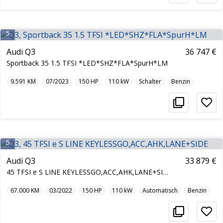
5
Audi Q3
36 747 €
Sportback 35 1.5 TFSI *LED*SHZ*FLA*SpurH*LM
9.591
KM
07/2023
150
HP
110
kW
Schalter
Benzin
5
Audi Q3
33 879 €
45 TFSI e S LINE KEYLESSGO,ACC,AHK,LANE+SIDE
67.000
KM
03/2022
150
HP
110
kW
Automatisch
Benzin