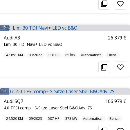
5
Audi A3
26 379 €
Lim. 30 TDI Navi+ LED vc B&O
42.851
KM
03/2022
116
HP
85
kW
Automatisch
Diesel
5
Audi SQ7
106 979 €
4.0 TFSI comp+ S-Sitze Laser Sbel B&OAdv. 7S
24.520
KM
09/2023
507
HP
373
kW
Automatisch
Benzin