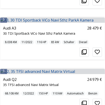
5
Audi A3
28 479 €
30 TDI Sportback ViCo Navi Sthz ParkA Kamera
8.038
KM
11/2022
116
HP
85
kW
Schalter
Diesel
5
Audi Q2
24 979 €
35 TFSI advanced Navi Matrix Virtual
68.108
KM
12/2022
150
HP
110
kW
Automatisch
Benzin