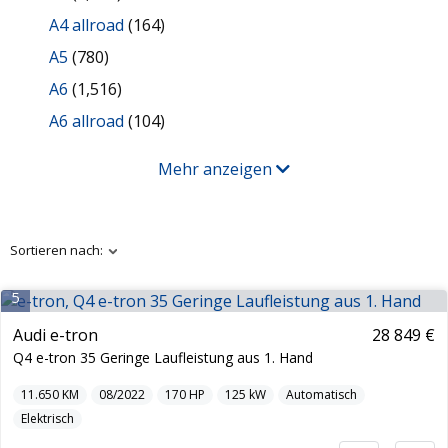
A4 allroad
(164)
A5
(780)
A6
(1,516)
A6 allroad
(104)
Mehr anzeigen
Sortieren nach:
5
Audi e-tron
28 849 €
Q4 e-tron 35 Geringe Laufleistung aus 1. Hand
11.650
KM
08/2022
170
HP
125
kW
Automatisch
Elektrisch