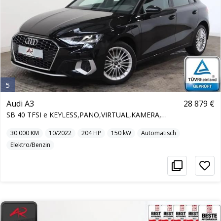
5
Audi A3
28 879 €
SB 40 TFSI e KEYLESS,PANO,VIRTUAL,KAMERA,NAVI
30.000
KM
10/2022
204
HP
150
kW
Automatisch
Elektro/Benzin