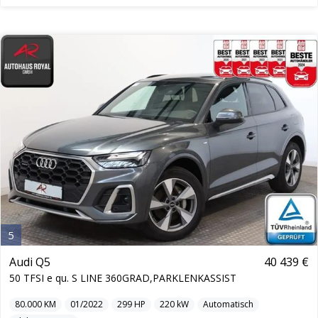
5
Audi Q5
40 439 €
50 TFSI e qu. S LINE 360GRAD,PARKLENKASSIST
80.000
KM
01/2022
299
HP
220
kW
Automatisch