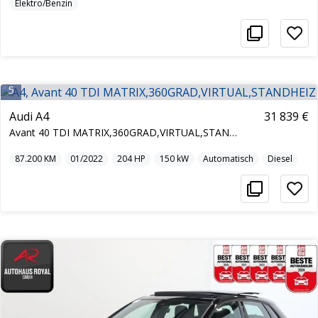
Elektro/Benzin
5
Audi A4
31 839 €
Avant 40 TDI MATRIX,360GRAD,VIRTUAL,STANDHEIZ
87.200
KM
01/2022
204
HP
150
kW
Automatisch
Diesel