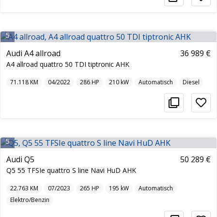
5
Audi A4 allroad
36 989 €
A4 allroad quattro 50 TDI tiptronic AHK
71.118
KM
04/2022
286
HP
210
kW
Automatisch
Diesel
5
Audi Q5
50 289 €
Q5 55 TFSIe quattro S line Navi HuD AHK
22.763
KM
07/2023
265
HP
195
kW
Automatisch
Elektro/Benzin