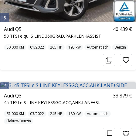
5
Audi Q5
40 439 €
50 TFSI e qu. S LINE 360GRAD,PARKLENKASSIST
80.000
KM
01/2022
265
HP
195
kW
Automatisch
Benzin
5
Audi Q3
33 879 €
45 TFSI e S LINE KEYLESSGO,ACC,AHK,LANE+SIDE
67.000
KM
03/2022
245
HP
180
kW
Automatisch
Elektro/Benzin