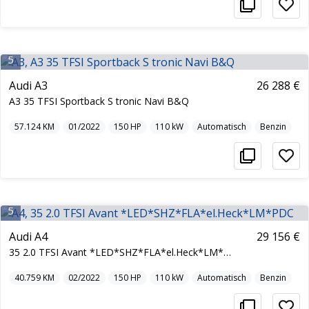
5
Audi A3
26 288 €
A3 35 TFSI Sportback S tronic Navi B&Q
57.124
KM
01/2022
150
HP
110
kW
Automatisch
Benzin
5
Audi A4
29 156 €
35 2.0 TFSI Avant *LED*SHZ*FLA*el.Heck*LM*PDC
40.759
KM
02/2022
150
HP
110
kW
Automatisch
Benzin