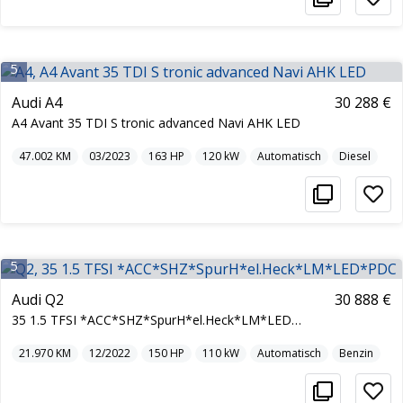
5
Audi A4
30 288 €
A4 Avant 35 TDI S tronic advanced Navi AHK LED
47.002
KM
03/2023
163
HP
120
kW
Automatisch
Diesel
5
Audi Q2
30 888 €
35 1.5 TFSI *ACC*SHZ*SpurH*el.Heck*LM*LED*PDC
21.970
KM
12/2022
150
HP
110
kW
Automatisch
Benzin