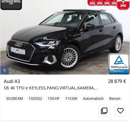
5
Audi A3
28 879 €
SB 40 TFSI e KEYLESS,PANO,VIRTUAL,KAMERA,NAVI
30.000
KM
10/2022
150
HP
110
kW
Automatisch
Benzin