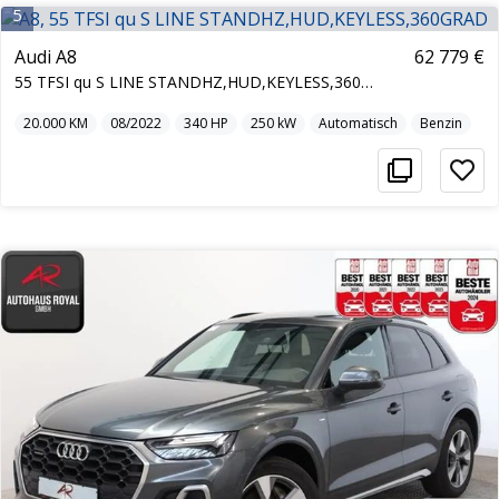
5
Audi A8
62 779 €
55 TFSI qu S LINE STANDHZ,HUD,KEYLESS,360GRAD
20.000
KM
08/2022
340
HP
250
kW
Automatisch
Benzin