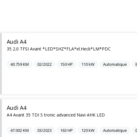
Audi A4
35 2.0 TFSI Avant *LED*SHZ*FLA*el.Heck*LM*PDC
40.759
KM
02/2022
150
HP
110
kW
Automatique
Audi A4
A4 Avant 35 TDI S tronic advanced Navi AHK LED
47.002
KM
03/2023
163
HP
120
kW
Automatique