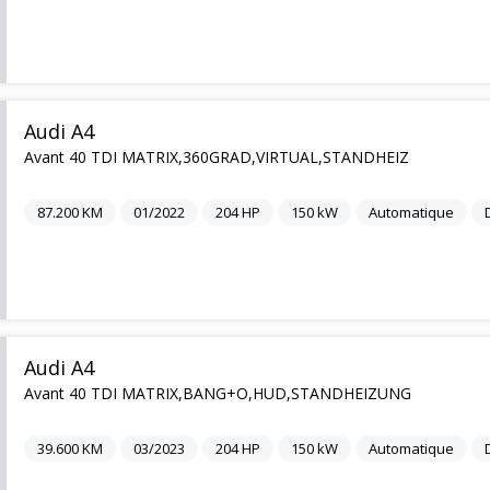
Audi A4
Avant 40 TDI MATRIX,360GRAD,VIRTUAL,STANDHEIZ
87.200
KM
01/2022
204
HP
150
kW
Automatique
Audi A4
Avant 40 TDI MATRIX,BANG+O,HUD,STANDHEIZUNG
39.600
KM
03/2023
204
HP
150
kW
Automatique