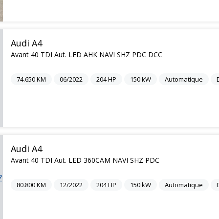
Audi A4
Avant 40 TDI Aut. LED AHK NAVI SHZ PDC DCC
74.650
KM
06/2022
204
HP
150
kW
Automatique
Audi A4
Avant 40 TDI Aut. LED 360CAM NAVI SHZ PDC
80.800
KM
12/2022
204
HP
150
kW
Automatique