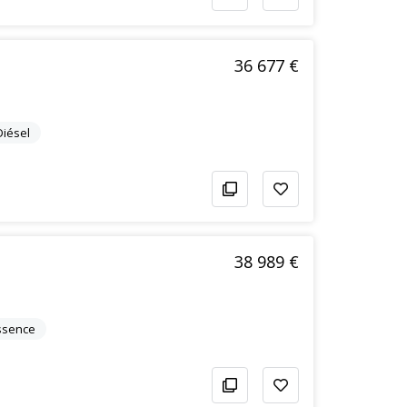
36 677 €
Diésel
38 989 €
ssence