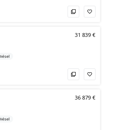
31 839 €
Diésel
36 879 €
Diésel