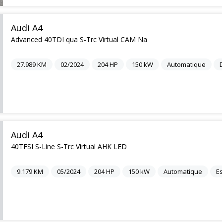
Audi A4
Advanced 40TDI qua S-Trc Virtual CAM Na
27.989
KM
02/2024
204
HP
150
kW
Automatique
Audi A4
40TFSI S-Line S-Trc Virtual AHK LED
9.179
KM
05/2024
204
HP
150
kW
Automatique
E