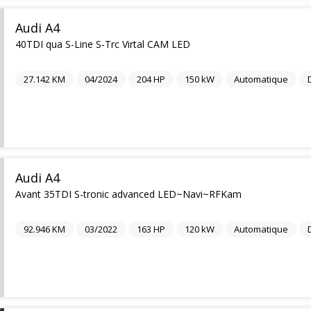
Audi A4
40TDI qua S-Line S-Trc Virtal CAM LED
27.142
KM
04/2024
204
HP
150
kW
Automatique
Audi A4
Avant 35TDI S-tronic advanced LED~Navi~RFKam
92.946
KM
03/2022
163
HP
120
kW
Automatique