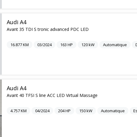
Audi A4
Avant 35 TDI S tronic advanced PDC LED
16.877
KM
03/2024
163
HP
120
kW
Automatique
Audi A4
Avant 40 TFSI S line ACC LED Virtual Massage
4.757
KM
04/2024
204
HP
150
kW
Automatique
E