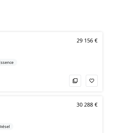
29 156 €
Essence
30 288 €
Diésel