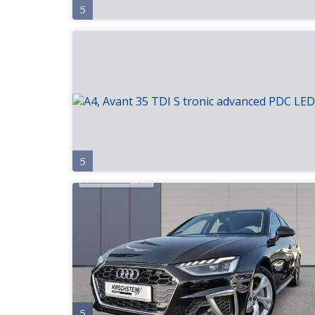
5
5
5