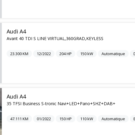
Audi A4
Avant 40 TDI S LINE VIRTUAL,360GRAD,KEYLESS
23.300
KM
12/2022
204
HP
150
kW
Automatique
Audi A4
35 TFSI Business S-tronic Navi+LED+Pano+SHZ+DAB+
47.111
KM
01/2022
150
HP
110
kW
Automatique