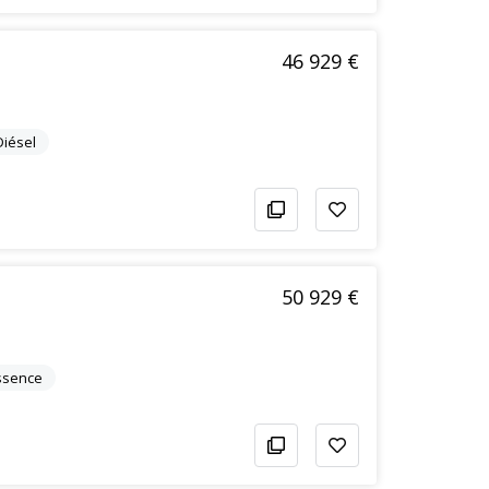
46 929 €
Diésel
50 929 €
ssence