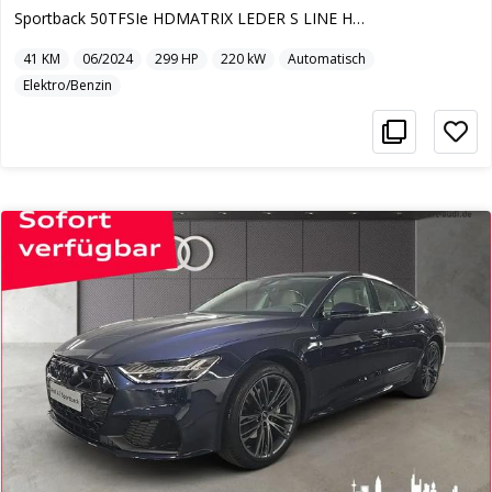
Sportback 50TFSIe HDMATRIX LEDER S LINE HYBR.
41
KM
06/2024
299
HP
220
kW
Automatisch
Elektro/Benzin