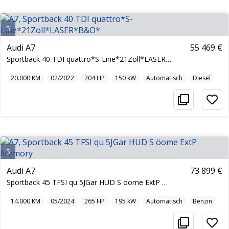
5
Audi A7
55 469 €
Sportback 40 TDI quattro*S-Line*21Zoll*LASER*B&O*
20.000
KM
02/2022
204
HP
150
kW
Automatisch
Diesel
5
Audi A7
73 899 €
Sportback 45 TFSI qu 5JGar HUD S öome ExtP Memory
14.000
KM
05/2024
265
HP
195
kW
Automatisch
Benzin