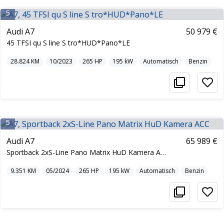
5
Audi A7
50 979 €
45 TFSI qu S line S tro*HUD*Pano*LE
28.824
KM
10/2023
265
HP
195
kW
Automatisch
Benzin
5
Audi A7
65 989 €
Sportback 2xS-Line Pano Matrix HuD Kamera ACC
9.351
KM
05/2024
265
HP
195
kW
Automatisch
Benzin