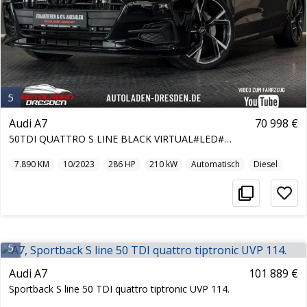
5
Audi A7
70 998 €
50TDI QUATTRO S LINE BLACK VIRTUAL#LED#SOFTCL
7.890
KM
10/2023
286
HP
210
kW
Automatisch
Diesel
5
Audi A7
101 889 €
Sportback S line 50 TDI quattro tiptronic UVP 114.