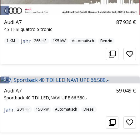
5
Audi A7
87 936 €
45 TFSI quattro S tronic
Jahr:
1
KM
265
HP
195
kW
Automatisch
Benzin
5
Audi A7
59 049 €
Sportback 40 TDI LED,NAVI UPE 66.580,-
Jahr:
204
HP
150
kW
Automatisch
Diesel