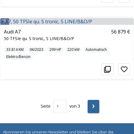
5
Audi A7
56 879 €
50 TFSIe qu. S tronic, S LINE/B&O/P
33.814
KM
06/2023
299
HP
220
kW
Automatisch
Elektro/Benzin
›
Seite
von 3
Abonnieren Sie unseren Newsletter und bleiben Sie über die