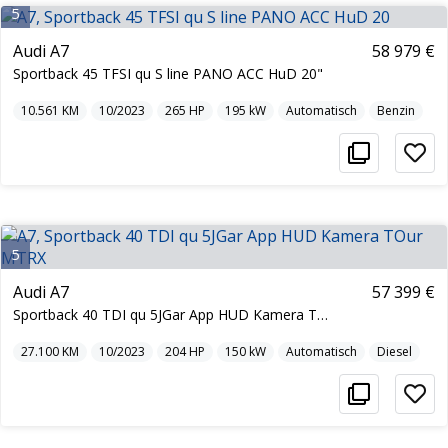
5
Audi A7
58 979 €
Sportback 45 TFSI qu S line PANO ACC HuD 20"
10.561
KM
10/2023
265
HP
195
kW
Automatisch
Benzin
5
Audi A7
57 399 €
Sportback 40 TDI qu 5JGar App HUD Kamera TOur MTRX
27.100
KM
10/2023
204
HP
150
kW
Automatisch
Diesel