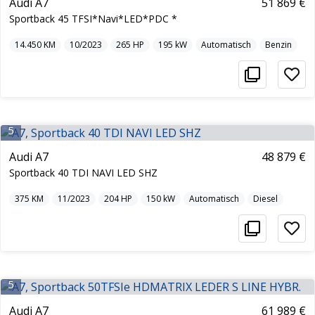
Audi A7
51 869 €
Sportback 45 TFSI*Navi*LED*PDC *
14.450
KM
10/2023
265
HP
195
kW
Automatisch
Benzin
5
Audi A7
48 879 €
Sportback 40 TDI NAVI LED SHZ
375
KM
11/2023
204
HP
150
kW
Automatisch
Diesel
5
Audi A7
61 989 €