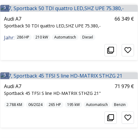
5
Audi A7
66 349 €
Sportback 50 TDI quattro LED,SHZ UPE 75.380,-
Jahr:
286
HP
210
kW
Automatisch
Diesel
5
Audi A7
71 979 €
Sportback 45 TFSI S line HD-MATRIX STHZG 21"
2.788
KM
06/2024
265
HP
195
kW
Automatisch
Benzin