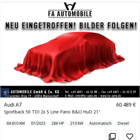
5
Audi A7
60 489 €
Sportback 50 TDI 2x S Line Pano B&O HuD 21"
69.610
KM
07/2023
286
HP
210
kW
Automatisch
Diesel