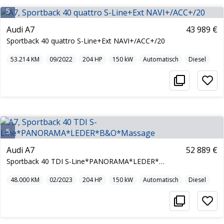
5
Audi A7
43 989 €
Sportback 40 quattro S-Line+Ext NAVI+/ACC+/20
53.214
KM
09/2022
204
HP
150
kW
Automatisch
Diesel
5
Audi A7
52 889 €
Sportback 40 TDI S-Line*PANORAMA*LEDER*B&O*Massage
48.000
KM
02/2023
204
HP
150
kW
Automatisch
Diesel