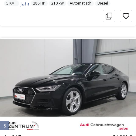
Jahr:
5
KM
286
HP
210
kW
Automatisch
Diesel
5