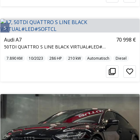
5
Audi A7
70 998 €
50TDI QUATTRO S LINE BLACK VIRTUAL#LED#SOFTCL
7.890
KM
10/2023
286
HP
210
kW
Automatisch
Diesel