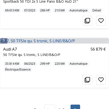
Sportback 50 TDI 2x S Line Pano B&O HuD 21"
69.610
KM
07/2023
286
HP
210
kW
Automatique
Diésel
5
Audi A7
56 879 €
50 TFSIe qu. S tronic, S LINE/B&O/P
33.814
KM
06/2023
299
HP
220
kW
Automatique
Électrique/Essence