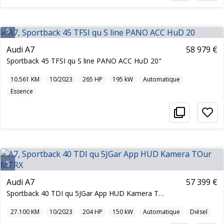
5
Audi A7
58 979 €
Sportback 45 TFSI qu S line PANO ACC HuD 20"
10.561
KM
10/2023
265
HP
195
kW
Automatique
Essence
5
Audi A7
57 399 €
Sportback 40 TDI qu 5JGar App HUD Kamera TOur MTRX
27.100
KM
10/2023
204
HP
150
kW
Automatique
Diésel