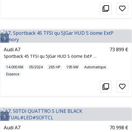
5
Audi A7
73 899 €
Sportback 45 TFSI qu 5JGar HUD S öome ExtP Memory
14.000
KM
05/2024
265
HP
195
kW
Automatique
Essence
5
Audi A7
70 998 €