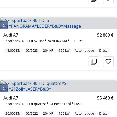
5
Audi A7
52 889 €
Sportback 40 TDI S-Line*PANORAMA*LEDER*B&O*Massage
48.000
KM
02/2023
204
HP
150
kW
Automatique
Diésel
5
Audi A7
55 469 €
Sportback 40 TDI quattro*S-Line*21Zoll*LASER*B&O*
20.000
KM
02/2022
204
HP
150
kW
Automatique
Diésel