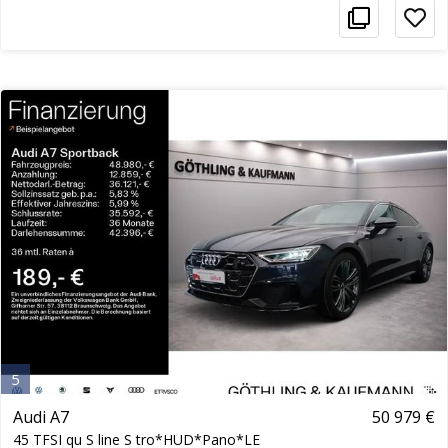
5
Audi A7
50 979 €
45 TFSI qu S line S tro*HUD*Pano*LE