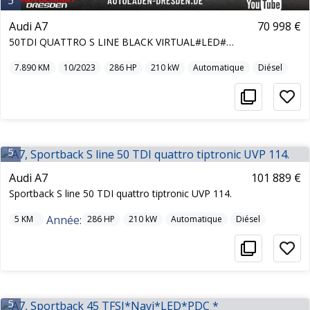
5
Audi A7
70 998 €
50TDI QUATTRO S LINE BLACK VIRTUAL#LED#SOFTCL
7.890
KM
10/2023
286
HP
210
kW
Automatique
Diésel
5
Audi A7
101 889 €
Sportback S line 50 TDI quattro tiptronic UVP 114.
Année:
5
KM
286
HP
210
kW
Automatique
Diésel
5