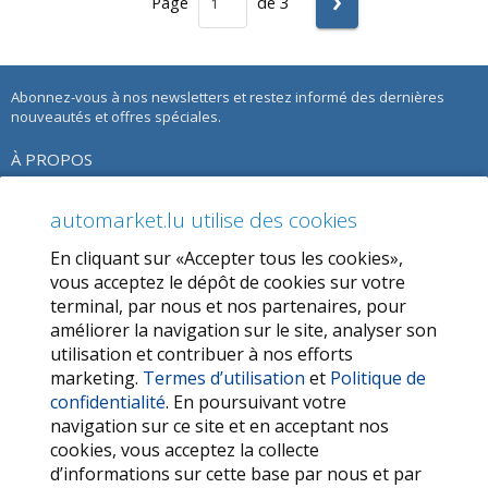
›
Page
de 3
Abonnez-vous à nos newsletters et restez informé des dernières
nouveautés et offres spéciales.
À PROPOS
À propos de nous
automarket.lu utilise des cookies
Notre Offre
En cliquant sur «Accepter tous les cookies»,
Termes d’utilisation
vous acceptez le dépôt de cookies sur votre
terminal, par nous et nos partenaires, pour
Politique de confidentialité
améliorer la navigation sur le site, analyser son
utilisation et contribuer à nos efforts
SERVICES
marketing.
Termes d’utilisation
et
Politique de
confidentialité
. En poursuivant votre
Contactez-nous
navigation sur ce site et en acceptant nos
FAQ
cookies, vous acceptez la collecte
d’informations sur cette base par nous et par
Mes favoris