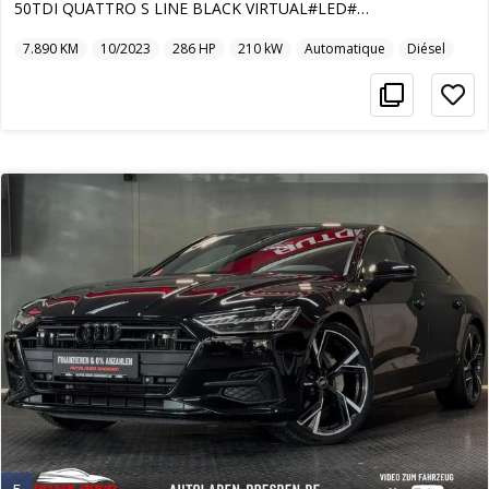
50TDI QUATTRO S LINE BLACK VIRTUAL#LED#SOFTCL
7.890
KM
10/2023
286
HP
210
kW
Automatique
Diésel