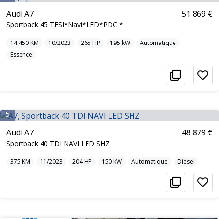
Audi A7
51 869 €
Sportback 45 TFSI*Navi*LED*PDC *
14.450
KM
10/2023
265
HP
195
kW
Automatique
Essence
5
Audi A7
48 879 €
Sportback 40 TDI NAVI LED SHZ
375
KM
11/2023
204
HP
150
kW
Automatique
Diésel