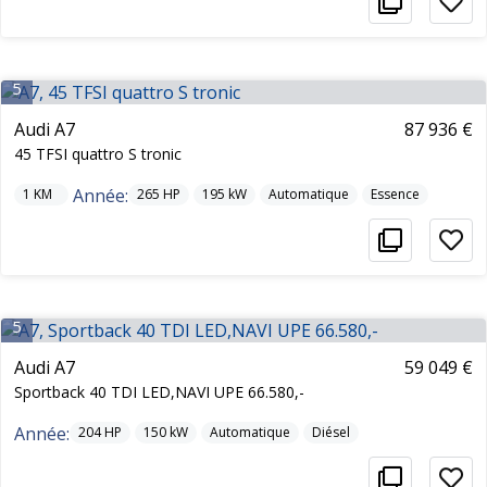
5
Audi A7
87 936 €
45 TFSI quattro S tronic
Année:
1
KM
265
HP
195
kW
Automatique
Essence
5
Audi A7
59 049 €
Sportback 40 TDI LED,NAVI UPE 66.580,-
Année:
204
HP
150
kW
Automatique
Diésel