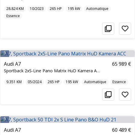
28.824
KM
10/2023
265
HP
195
kW
Automatique
Essence
5
Audi A7
65 989 €
Sportback 2xS-Line Pano Matrix HuD Kamera ACC
9.351
KM
05/2024
265
HP
195
kW
Automatique
Essence
5
Audi A7
60 489 €