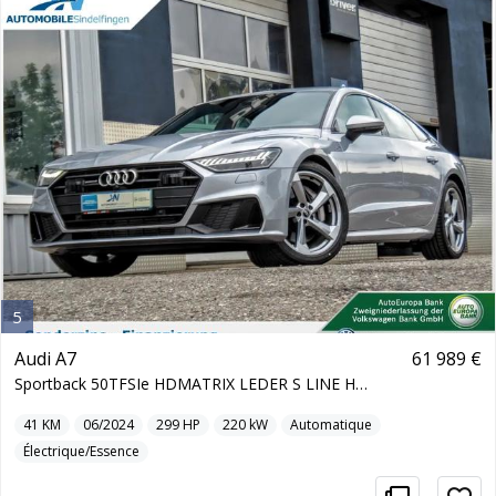
5
Audi A7
61 989 €
Sportback 50TFSIe HDMATRIX LEDER S LINE HYBR.
41
KM
06/2024
299
HP
220
kW
Automatique
Électrique/Essence