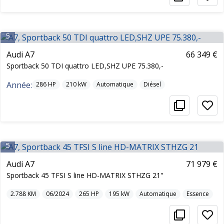
5
Audi A7
66 349 €
Sportback 50 TDI quattro LED,SHZ UPE 75.380,-
Année:
286
HP
210
kW
Automatique
Diésel
5
Audi A7
71 979 €
Sportback 45 TFSI S line HD-MATRIX STHZG 21"
2.788
KM
06/2024
265
HP
195
kW
Automatique
Essence