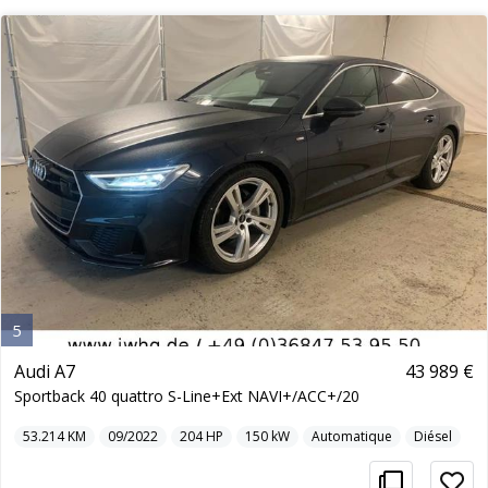
5
Audi A7
43 989 €
Sportback 40 quattro S-Line+Ext NAVI+/ACC+/20
53.214
KM
09/2022
204
HP
150
kW
Automatique
Diésel