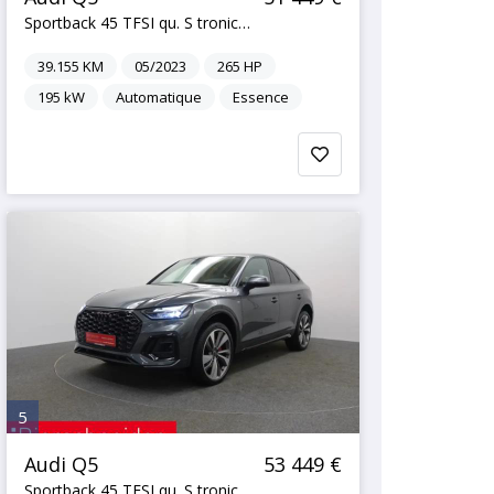
Sportback 45 TFSI qu. S tronic 2xS line LED VIRTUA
39.155
KM
05/2023
265
HP
195
kW
Automatique
Essence
5
Audi Q5
53 449 €
Sportback 45 TFSI qu. S tronic 2xS line LED VIRTUA