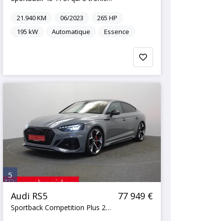
21.940
KM
06/2023
265
HP
195
kW
Automatique
Essence
5
Audi RS5
77 949 €
Sportback Competition Plus 290KM H MATRIX KERAMIK