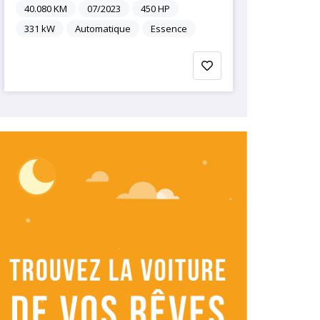
40.080
KM
07/2023
450
HP
331
kW
Automatique
Essence