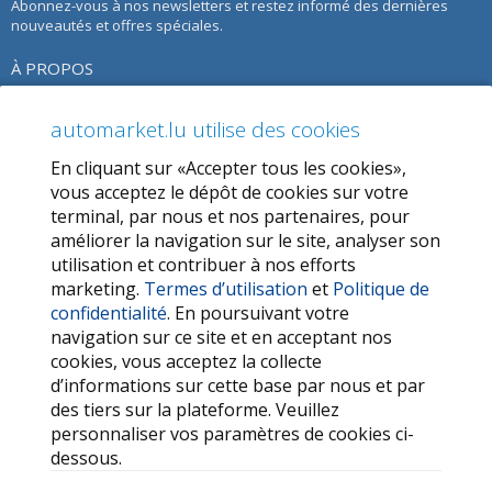
Abonnez-vous à nos newsletters et restez informé des dernières
nouveautés et offres spéciales.
À PROPOS
À propos de nous
automarket.lu utilise des cookies
Notre Offre
En cliquant sur «Accepter tous les cookies»,
Termes d’utilisation
vous acceptez le dépôt de cookies sur votre
terminal, par nous et nos partenaires, pour
Politique de confidentialité
améliorer la navigation sur le site, analyser son
utilisation et contribuer à nos efforts
SERVICES
marketing.
Termes d’utilisation
et
Politique de
confidentialité
. En poursuivant votre
Contactez-nous
navigation sur ce site et en acceptant nos
FAQ
cookies, vous acceptez la collecte
d’informations sur cette base par nous et par
Mes favoris
des tiers sur la plateforme. Veuillez
Cookie
personnaliser vos paramètres de cookies ci-
dessous.
LIENS OUTILS