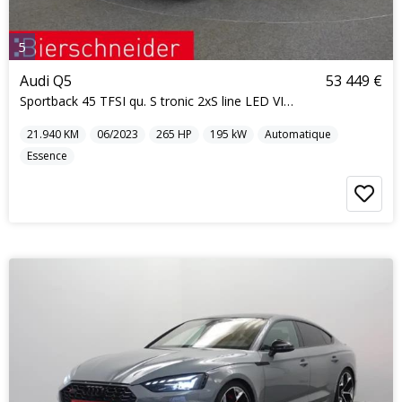
5
Audi Q5
53 449 €
Sportback 45 TFSI qu. S tronic 2xS line LED VIRTUA
21.940
KM
06/2023
265
HP
195
kW
Automatique
Essence