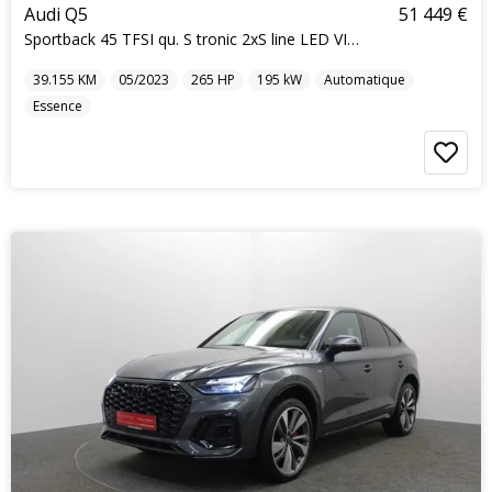
Audi Q5
51 449 €
Sportback 45 TFSI qu. S tronic 2xS line LED VIRTUA
39.155
KM
05/2023
265
HP
195
kW
Automatique
Essence