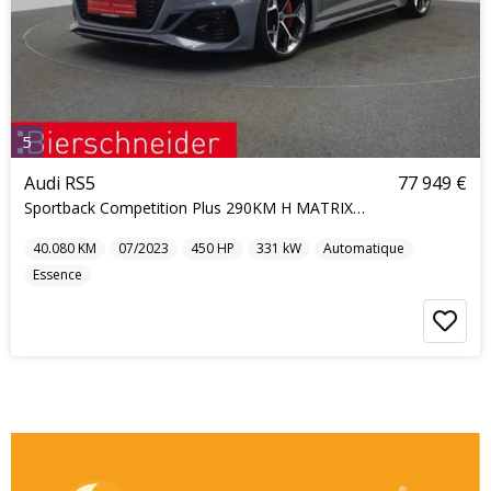
5
Audi RS5
77 949 €
Sportback Competition Plus 290KM H MATRIX KERAMIK
40.080
KM
07/2023
450
HP
331
kW
Automatique
Essence