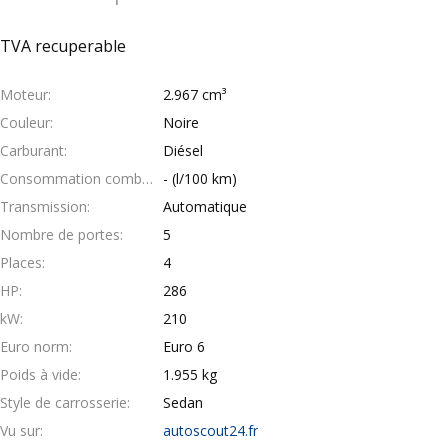
TVA recuperable
Moteur
2.967 cm³
Couleur
Noire
Carburant
Diésel
Consommation combinée
- (l/100 km)
Transmission
Automatique
Nombre de portes
5
Places
4
HP
286
kW
210
Euro norm
Euro 6
Poids à vide
1.955 kg
Style de carrosserie
Sedan
Vu sur
autoscout24.fr