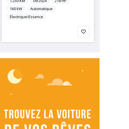
1.250
KM
09/2024
218
HP
160
kW
Automatique
Électrique/Essence