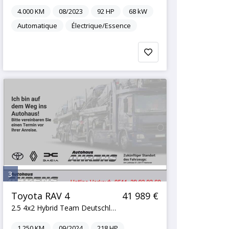
4.000
KM
08/2023
92
HP
68
kW
Automatique
Électrique/Essence
3
Toyota RAV 4
41 989 €
2.5 4x2 Hybrid Team Deutschland
1.250
KM
09/2024
218
HP