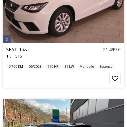
5
SEAT Ibiza
21 499 €
1.0 TSI S
9.700
KM
06/2023
110
HP
81
kW
Manuelle
Essence