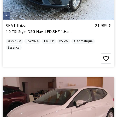
5
SEAT Ibiza
21 989 €
1.0 TSI Style DSG Navi,LED,SHZ 1.Hand
9.297
KM
05/2024
116
HP
85
kW
Automatique
Essence