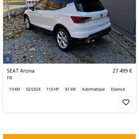
5
SEAT Arona
27 499 €
FR
10
KM
02/2024
110
HP
81
kW
Automatique
Essence