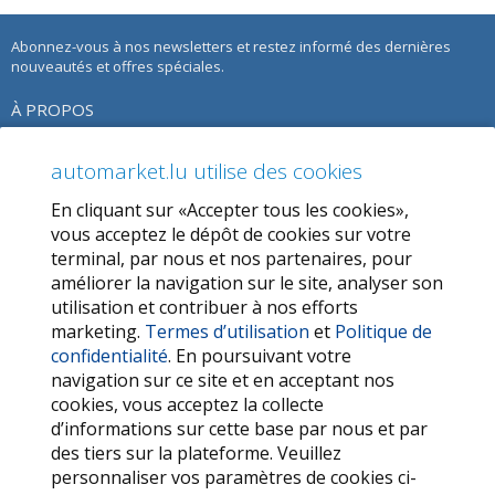
Abonnez-vous à nos newsletters et restez informé des dernières
nouveautés et offres spéciales.
À PROPOS
À propos de nous
automarket.lu utilise des cookies
Notre Offre
En cliquant sur «Accepter tous les cookies»,
Termes d’utilisation
vous acceptez le dépôt de cookies sur votre
terminal, par nous et nos partenaires, pour
Politique de confidentialité
améliorer la navigation sur le site, analyser son
utilisation et contribuer à nos efforts
SERVICES
marketing.
Termes d’utilisation
et
Politique de
confidentialité
. En poursuivant votre
Contactez-nous
navigation sur ce site et en acceptant nos
FAQ
cookies, vous acceptez la collecte
d’informations sur cette base par nous et par
Mes favoris
des tiers sur la plateforme. Veuillez
Cookie
personnaliser vos paramètres de cookies ci-