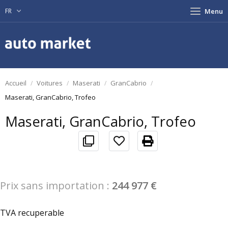
FR
Menu
Accueil
Voitures
Maserati
GranCabrio
Maserati, GranCabrio, Trofeo
Maserati, GranCabrio, Trofeo
Prix sans importation :
244 977 €
TVA recuperable