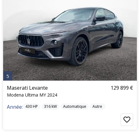
5
Maserati Levante
129 899 €
Modena Ultima MY 2024
Année:
430
HP
316
kW
Automatique
Autre