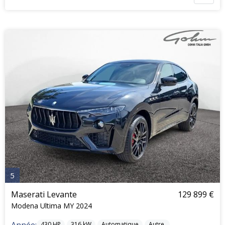
5
Maserati Levante
129 899 €
Modena Ultima MY 2024
430
HP
316
kW
Automatique
Autre