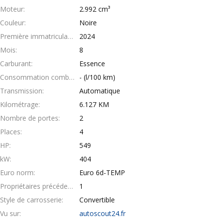
Moteur
2.992 cm³
Couleur
Noire
Première immatriculation
2024
Mois
8
Carburant
Essence
Consommation combinée
- (l/100 km)
Transmission
Automatique
Kilométrage
6.127 KM
Nombre de portes
2
Places
4
HP
549
kW
404
Euro norm
Euro 6d-TEMP
Propriétaires précédents
1
Style de carrosserie
Convertible
Vu sur
autoscout24.fr