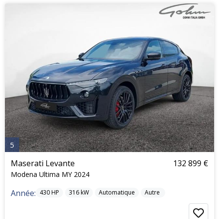
5
Maserati Levante
132 899 €
Modena Ultima MY 2024
Année:
430
HP
316
kW
Automatique
Autre