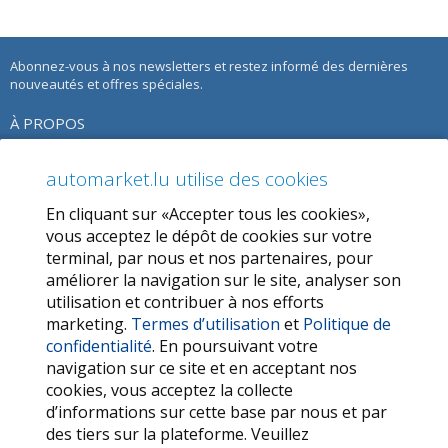
Abonnez-vous à nos newsletters et restez informé des dernières
nouveautés et offres spéciales.
À PROPOS
À propos de nous
automarket.lu utilise des cookies
Notre Offre
En cliquant sur «Accepter tous les cookies»,
Termes d’utilisation
vous acceptez le dépôt de cookies sur votre
terminal, par nous et nos partenaires, pour
Politique de confidentialité
améliorer la navigation sur le site, analyser son
utilisation et contribuer à nos efforts
SERVICES
marketing.
Termes d’utilisation
et
Politique de
confidentialité
. En poursuivant votre
Contactez-nous
navigation sur ce site et en acceptant nos
FAQ
cookies, vous acceptez la collecte
d’informations sur cette base par nous et par
Mes favoris
des tiers sur la plateforme. Veuillez
Cookie