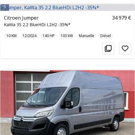
5
Citroen Jumper
34 979 €
KaWa 35 2.2 BlueHDi L2H2 -35%*
10
KM
12/2024
140
HP
103
kW
Manuelle
Diésel