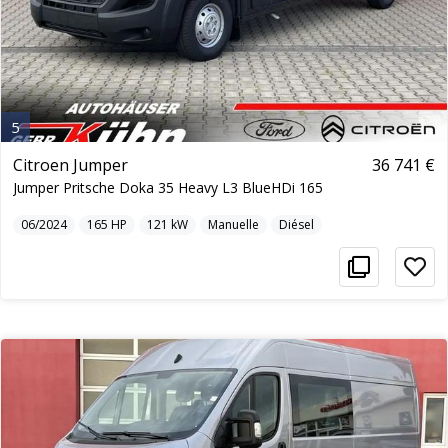
5
Citroen Jumper
36 741 €
Jumper Pritsche Doka 35 Heavy L3 BlueHDi 165
06/2024
165
HP
121
kW
Manuelle
Diésel