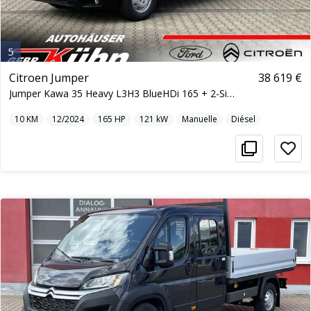
5
Citroen Jumper
38 619 €
Jumper Kawa 35 Heavy L3H3 BlueHDi 165 + 2-Sitzer
10
KM
12/2024
165
HP
121
kW
Manuelle
Diésel