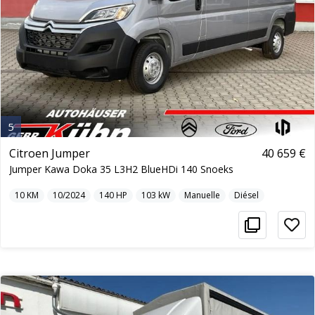
5
Citroen Jumper
40 659 €
Jumper Kawa Doka 35 L3H2 BlueHDi 140 Snoeks
10
KM
10/2024
140
HP
103
kW
Manuelle
Diésel