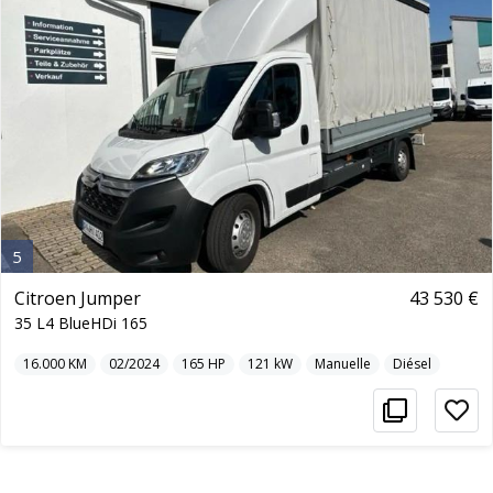
5
Citroen Jumper
43 530 €
35 L4 BlueHDi 165
16.000
KM
02/2024
165
HP
121
kW
Manuelle
Diésel