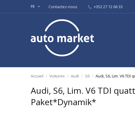
FR
Contactez-nous
+352 27 12 66 33
Accueil
Voitures
Audi
S6
Audi, S6, Lim. V6 TDI
Audi, S6, Lim. V6 TDI quat
Paket*Dynamik*