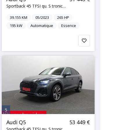
Sportback 45 TFSI qu. S tronic 2xS line LED VIRTUA
39.155
KM
05/2023
265
HP
195
kW
Automatique
Essence
5
Audi Q5
53 449 €
Sportback 45 TFSI qu. S tronic 2xS line LED VIRTUA