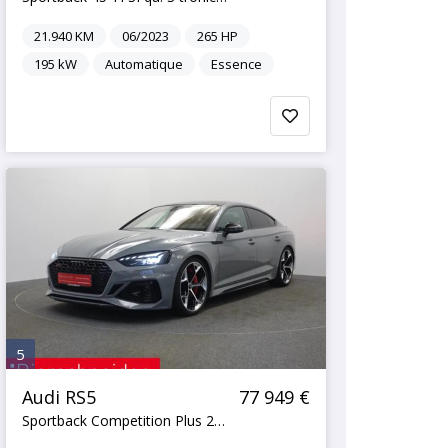
21.940
KM
06/2023
265
HP
195
kW
Automatique
Essence
5
Audi RS5
77 949 €
Sportback Competition Plus 290KM H MATRIX KERAMIK