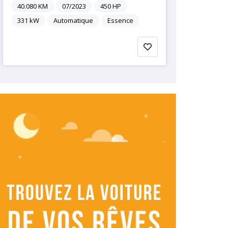
40.080
KM
07/2023
450
HP
331
kW
Automatique
Essence