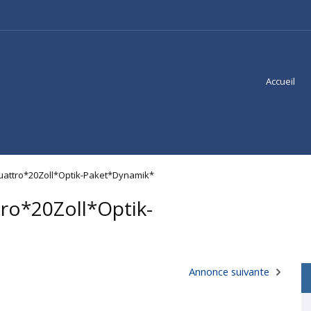
Accueil
 quattro*20Zoll*Optik-Paket*Dynamik*
tro*20Zoll*Optik-
Annonce suivante