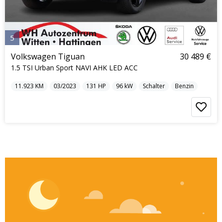
5
Volkswagen Tiguan
30 489 €
1.5 TSI Urban Sport NAVI AHK LED ACC
11.923
KM
03/2023
131
HP
96
kW
Schalter
Benzin