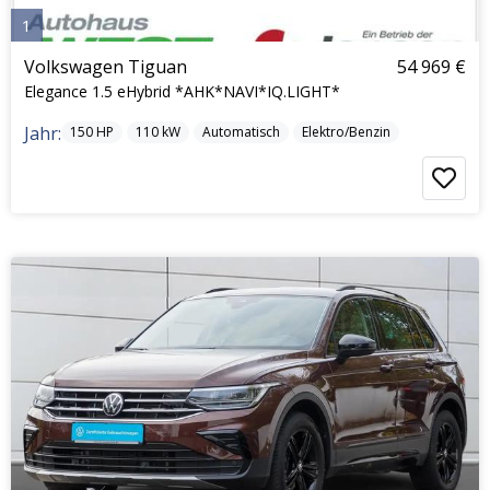
1
Volkswagen Tiguan
54 969 €
Elegance 1.5 eHybrid *AHK*NAVI*IQ.LIGHT*
Jahr:
150
HP
110
kW
Automatisch
Elektro/Benzin