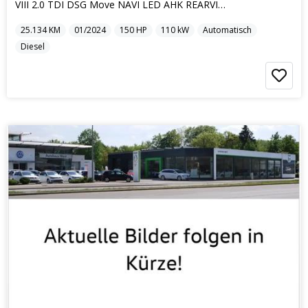
VIII 2.0 TDI DSG Move NAVI LED AHK REARVIEW
25.134
KM
01/2024
150
HP
110
kW
Automatisch
Diesel