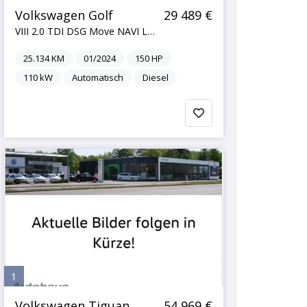
Volkswagen Golf
29 489 €
VIII 2.0 TDI DSG Move NAVI LED AHK REARVIEW
25.134
KM
01/2024
150
HP
110
kW
Automatisch
Diesel
1
Volkswagen Tiguan
54 969 €