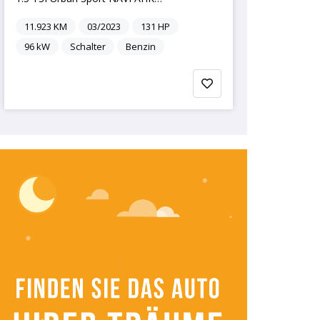
11.923
KM
03/2023
131
HP
96
kW
Schalter
Benzin