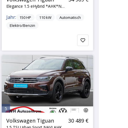
Elegance 1.5 eHybrid *AHK*NAVI*IQ.LIGHT*
Jahr:
150
HP
110
kW
Automatisch
Elektro/Benzin
5
Volkswagen Tiguan
30 489 €
1.5 TSI Urban Sport NAVI AHK LED ACC