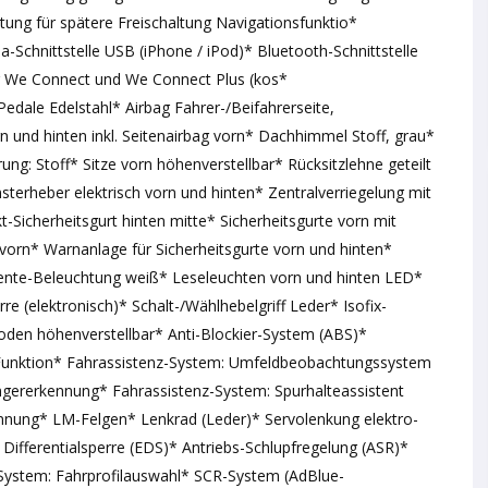
ung für spätere Freischaltung Navigationsfunktio*
chnittstelle USB (iPhone / iPod)* Bluetooth-Schnittstelle
ng We Connect und We Connect Plus (kos*
Pedale Edelstahl* Airbag Fahrer-/Beifahrerseite,
 und hinten inkl. Seitenairbag vorn* Dachhimmel Stoff, grau*
ng: Stoff* Sitze vorn höhenverstellbar* Rücksitzlehne geteilt
sterheber elektrisch vorn und hinten* Zentralverriegelung mit
Sicherheitsgurt hinten mitte* Sicherheitsgurte vorn mit
vorn* Warnanlage für Sicherheitsgurte vorn und hinten*
biente-Beleuchtung weiß* Leseleuchten vorn und hinten LED*
e (elektronisch)* Schalt-/Wählhebelgriff Leder* Isofix-
den höhenverstellbar* Anti-Blockier-System (ABS)*
-Funktion* Fahrassistenz-System: Umfeldbeobachtungssystem
ängererkennung* Fahrassistenz-System: Spurhalteassistent
ennung* LM-Felgen* Lenkrad (Leder)* Servolenkung elektro-
Differentialsperre (EDS)* Antriebs-Schlupfregelung (ASR)*
-System: Fahrprofilauswahl* SCR-System (AdBlue-