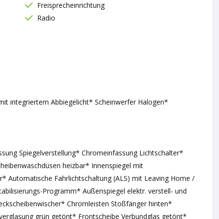
Freisprecheinrichtung
Radio
mit integriertem Abbiegelicht* Scheinwerfer Halogen*
sung Spiegelverstellung* Chromeinfassung Lichtschalter*
cheibenwaschdüsen heizbar* Innenspiegel mit
* Automatische Fahrlichtschaltung (ALS) mit Leaving Home /
ilisierungs-Programm* Außenspiegel elektr. verstell- und
eckscheibenwischer* Chromleisten Stoßfänger hinten*
verglasung grün getönt* Frontscheibe Verbundglas getönt*