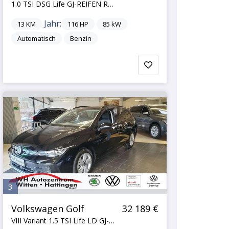
1.0 TSI DSG Life GJ-REIFEN REARVIEW LED SITZHZG
Jahr:
13
KM
116
HP
85
kW
Automatisch
Benzin
3
Volkswagen Golf
32 189 €
VIII Variant 1.5 TSI Life LD GJ-REIFEN REARVIEW...