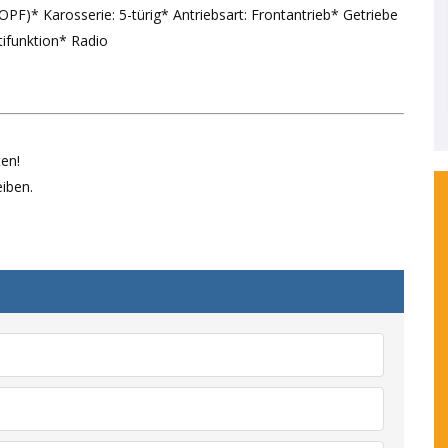
(OPF)* Karosserie: 5-türig* Antriebsart: Frontantrieb* Getriebe
tifunktion* Radio
en!
iben.