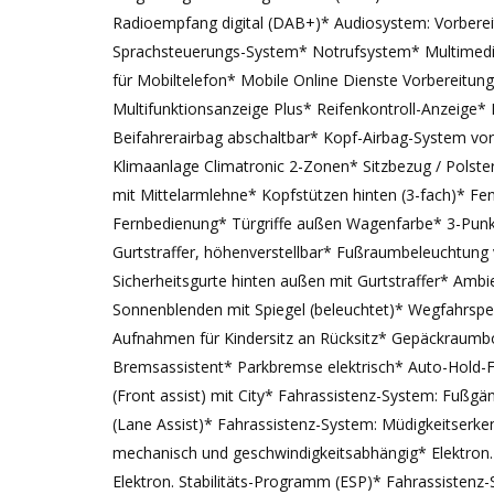
Radioempfang digital (DAB+)* Audiosystem: Vorbereit
Sprachsteuerungs-System* Notrufsystem* Multimedia-S
für Mobiltelefon* Mobile Online Dienste Vorbereitu
Multifunktionsanzeige Plus* Reifenkontroll-Anzeige* 
Beifahrerairbag abschaltbar* Kopf-Airbag-System vorn
Klimaanlage Climatronic 2-Zonen* Sitzbezug / Polsteru
mit Mittelarmlehne* Kopfstützen hinten (3-fach)* Fen
Fernbedienung* Türgriffe außen Wagenfarbe* 3-Punkt-
Gurtstraffer, höhenverstellbar* Fußraumbeleuchtung 
Sicherheitsgurte hinten außen mit Gurtstraffer* Am
Sonnenblenden mit Spiegel (beleuchtet)* Wegfahrsperr
Aufnahmen für Kindersitz an Rücksitz* Gepäckraumbo
Bremsassistent* Parkbremse elektrisch* Auto-Hold
(Front assist) mit City* Fahrassistenz-System: Fußg
(Lane Assist)* Fahrassistenz-System: Müdigkeitserk
mechanisch und geschwindigkeitsabhängig* Elektron. 
Elektron. Stabilitäts-Programm (ESP)* Fahrassistenz