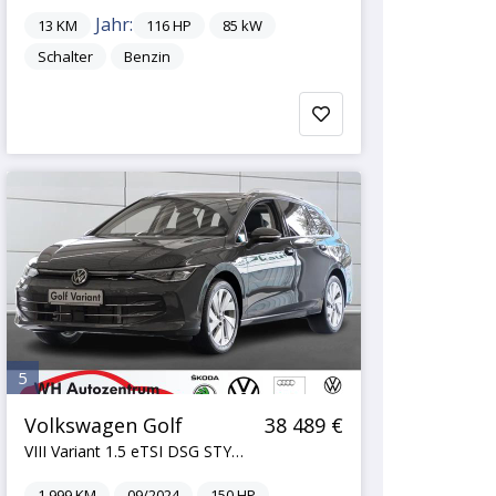
Jahr:
13
KM
116
HP
85
kW
Schalter
Benzin
5
Volkswagen Golf
38 489 €
VIII Variant 1.5 eTSI DSG STYLE PANORAMA NAVI A...
1.999
KM
09/2024
150
HP