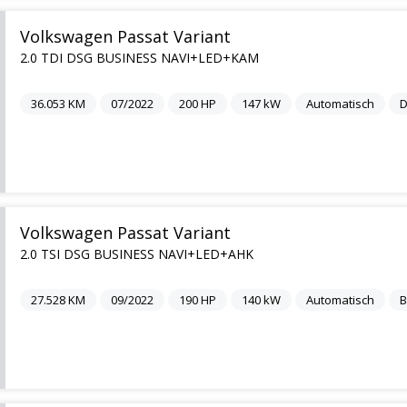
Volkswagen Passat Variant
2.0 TDI DSG BUSINESS NAVI+LED+KAM
36.053
KM
07/2022
200
HP
147
kW
Automatisch
D
Volkswagen Passat Variant
2.0 TSI DSG BUSINESS NAVI+LED+AHK
27.528
KM
09/2022
190
HP
140
kW
Automatisch
B