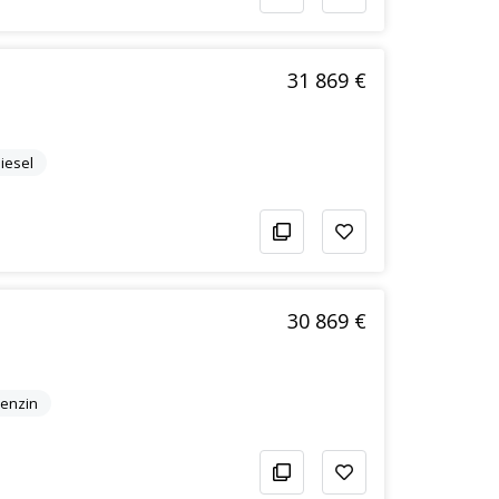
31 869 €
iesel
30 869 €
enzin