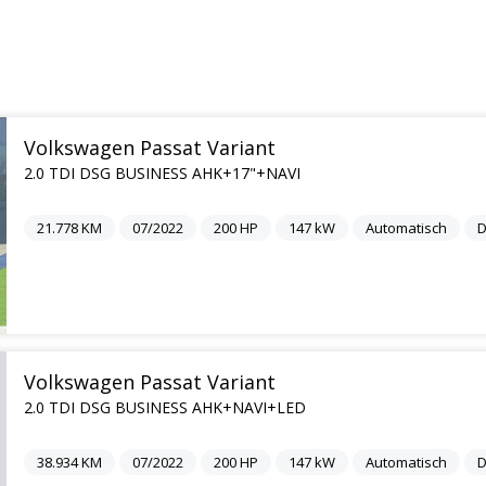
Volkswagen Passat Variant
2.0 TDI DSG BUSINESS AHK+17"+NAVI
21.778
KM
07/2022
200
HP
147
kW
Automatisch
D
Volkswagen Passat Variant
2.0 TDI DSG BUSINESS AHK+NAVI+LED
38.934
KM
07/2022
200
HP
147
kW
Automatisch
D