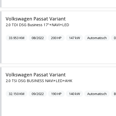
Volkswagen Passat Variant
2.0 TDI DSG Business 17"+NAVI+LED
33.953
KM
08/2022
200
HP
147
kW
Automatisch
D
Volkswagen Passat Variant
2.0 TSI DSG BUSINESS NAVI+LED+AHK
32.150
KM
09/2022
190
HP
140
kW
Automatisch
B