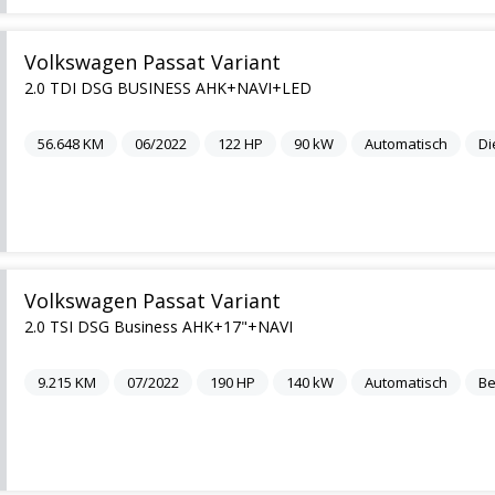
Volkswagen Passat Variant
2.0 TDI DSG BUSINESS AHK+NAVI+LED
56.648
KM
06/2022
122
HP
90
kW
Automatisch
Di
Volkswagen Passat Variant
2.0 TSI DSG Business AHK+17"+NAVI
9.215
KM
07/2022
190
HP
140
kW
Automatisch
Be