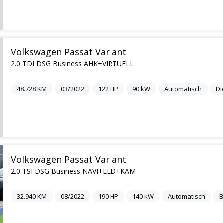
Volkswagen Passat Variant
2.0 TDI DSG Business AHK+VIRTUELL
48.728
KM
03/2022
122
HP
90
kW
Automatisch
Di
Volkswagen Passat Variant
2.0 TSI DSG Business NAVI+LED+KAM
32.940
KM
08/2022
190
HP
140
kW
Automatisch
B