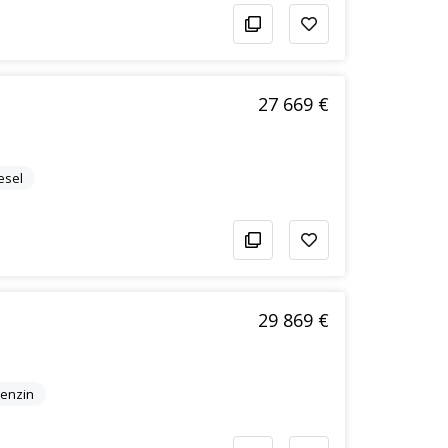
27 669 €
esel
29 869 €
enzin