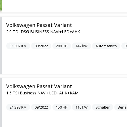
Volkswagen Passat Variant
2.0 TDI DSG BUSINESS NAVI+LED+AHK
31.887
KM
08/2022
200
HP
147
kW
Automatisch
D
Volkswagen Passat Variant
1.5 TSI Business NAVI+LED+AHK+KAM
21.398
KM
09/2022
150
HP
110
kW
Schalter
Benz