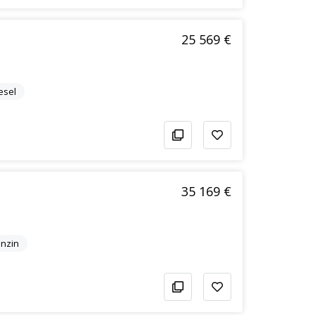
25 569 €
esel
35 169 €
nzin