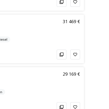
31 469 €
iesel
29 169 €
in