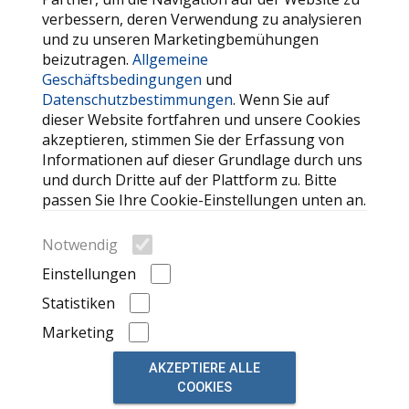
verbessern, deren Verwendung zu analysieren
und zu unseren Marketingbemühungen
SERVICE
beizutragen.
Allgemeine
Geschäftsbedingungen
und
Kontaktieren Sie uns
Datenschutzbestimmungen
. Wenn Sie auf
FAQ
dieser Website fortfahren und unsere Cookies
akzeptieren, stimmen Sie der Erfassung von
Meine Favoriten
Informationen auf dieser Grundlage durch uns
Cookie
und durch Dritte auf der Plattform zu. Bitte
passen Sie Ihre Cookie-Einstellungen unten an.
WEITERE HILFREICHE LINKS
Notwendig
Suche
Einstellungen
Automarken
Statistiken
Kürzlich angesehene Anzeigen
Marketing
AKZEPTIERE ALLE
COOKIES
© 2026, powered by
auto market