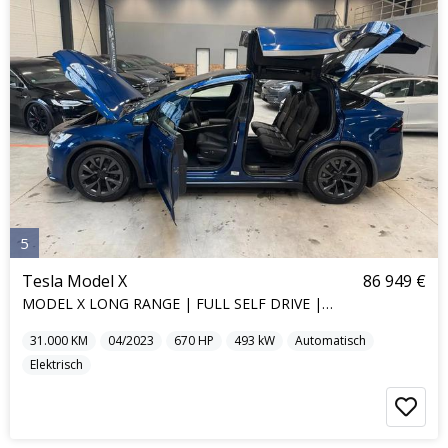
5
Tesla Model X
86 949 €
MODEL X LONG RANGE | FULL SELF DRIVE | 7SEAT |
31.000
KM
04/2023
670
HP
493
kW
Automatisch
Elektrisch