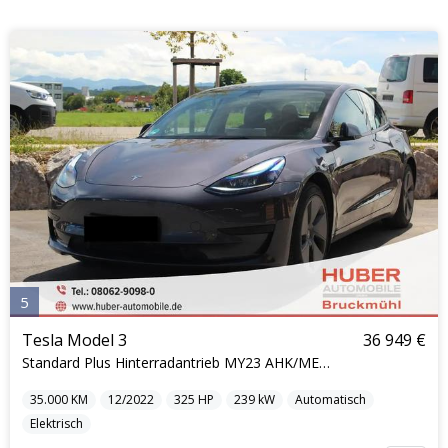
5
Tesla Model 3
36 949 €
Standard Plus Hinterradantrieb MY23 AHK/METALLI...
35.000
KM
12/2022
325
HP
239
kW
Automatisch
Elektrisch