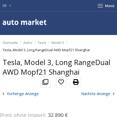
DE
Menü
Startseite
Autos
Tesla
Model 3
Tesla, Model 3, Long RangeDual AWD Mopf21 Shanghai
Tesla, Model 3, Long RangeDual
AWD Mopf21 Shanghai
Vorherige Anzeige
Nächste Anzeige
Preis ohne Import:
32 890 €