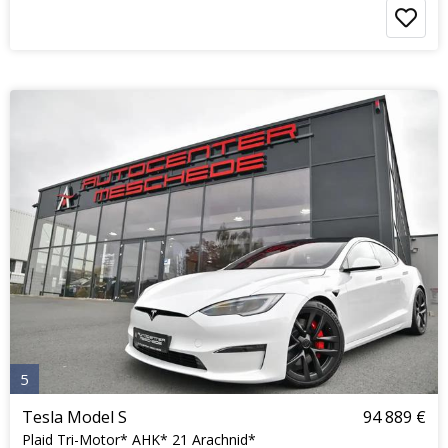
5
Tesla Model S
94 889 €
Plaid Tri-Motor* AHK* 21 Arachnid*