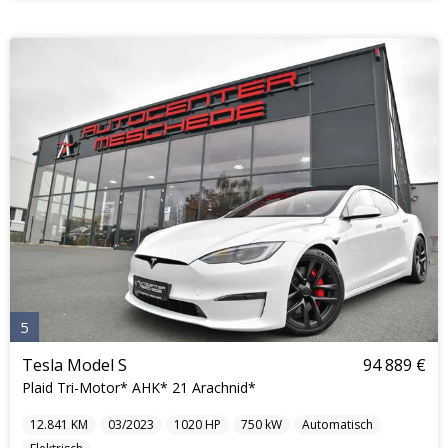
5
Tesla Model S
94 889 €
Plaid Tri-Motor* AHK* 21 Arachnid*
12.841
KM
03/2023
1020
HP
750
kW
Automatisch