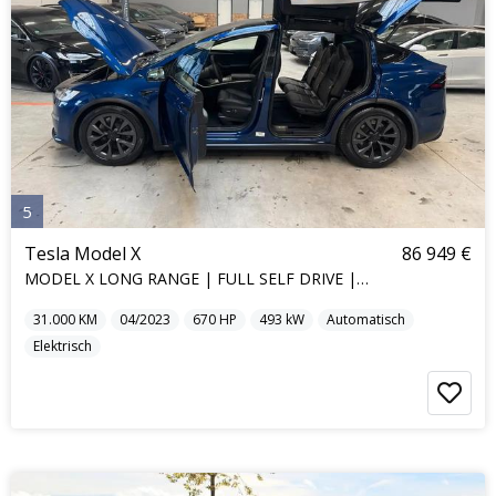
5
Tesla Model X
86 949 €
MODEL X LONG RANGE | FULL SELF DRIVE | 7SEAT |
31.000
KM
04/2023
670
HP
493
kW
Automatisch
Elektrisch