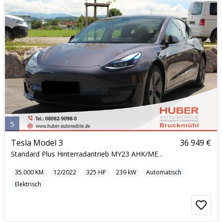
5
Tesla Model 3
36 949 €
Standard Plus Hinterradantrieb MY23 AHK/METALLI...
35.000
KM
12/2022
325
HP
239
kW
Automatisch
Elektrisch