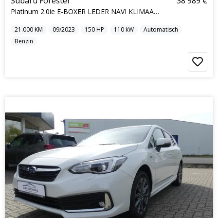
Subaru Forester
38 989 €
Platinum 2.0ie E-BOXER LEDER NAVI KLIMAAU. KAMERA
21.000
KM
09/2023
150
HP
110
kW
Automatisch
Benzin