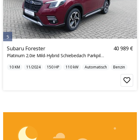
5
Subaru Forester
40 989 €
Platinum 2.0ie Mild-Hybrid Schiebedach Parkpilot N
10
KM
11/2024
150
HP
110
kW
Automatisch
Benzin