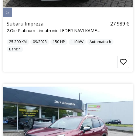
5
Subaru Impreza
27 989 €
2.Oie Platinum Lineatronic LEDER NAVI KAMERA KLIMA
25.200
KM
09/2023
150
HP
110
kW
Automatisch
Benzin