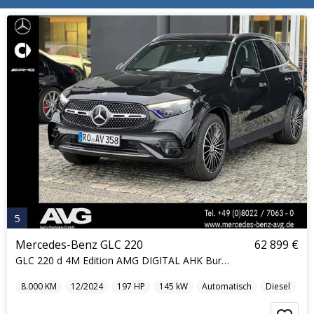
5
Mercedes-Benz GLC 220
62 899 €
GLC 220 d 4M Edition AMG DIGITAL AHK Burmester®
8.000
KM
12/2024
197
HP
145
kW
Automatisch
Diesel