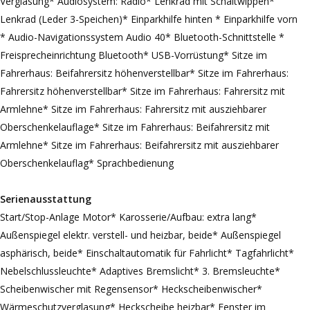
Verglasung* Audiosystem: Radio* Lenkrad mit Schaltwippen*
Lenkrad (Leder 3-Speichen)* Einparkhilfe hinten * Einparkhilfe vorn
* Audio-Navigationssystem Audio 40* Bluetooth-Schnittstelle *
Freisprecheinrichtung Bluetooth* USB-Vorrüstung* Sitze im
Fahrerhaus: Beifahrersitz höhenverstellbar* Sitze im Fahrerhaus:
Fahrersitz höhenverstellbar* Sitze im Fahrerhaus: Fahrersitz mit
Armlehne* Sitze im Fahrerhaus: Fahrersitz mit ausziehbarer
Oberschenkelauflage* Sitze im Fahrerhaus: Beifahrersitz mit
Armlehne* Sitze im Fahrerhaus: Beifahrersitz mit ausziehbarer
Oberschenkelauflag* Sprachbedienung
Serienausstattung
Start/Stop-Anlage Motor* Karosserie/Aufbau: extra lang*
Außenspiegel elektr. verstell- und heizbar, beide* Außenspiegel
asphärisch, beide* Einschaltautomatik für Fahrlicht* Tagfahrlicht*
Nebelschlussleuchte* Adaptives Bremslicht* 3. Bremsleuchte*
Scheibenwischer mit Regensensor* Heckscheibenwischer*
Wärmeschutzverglasung* Heckscheibe heizbar* Fenster im