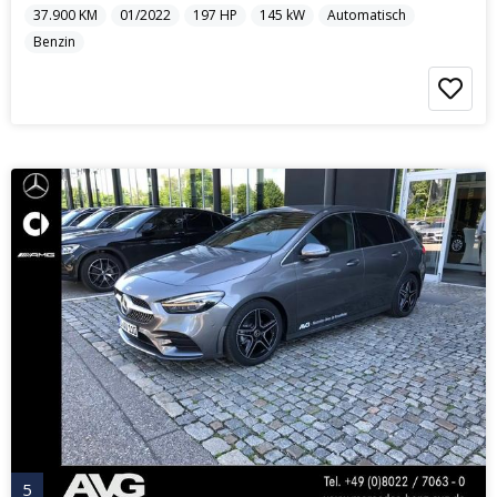
37.900
KM
01/2022
197
HP
145
kW
Automatisch
Benzin
5