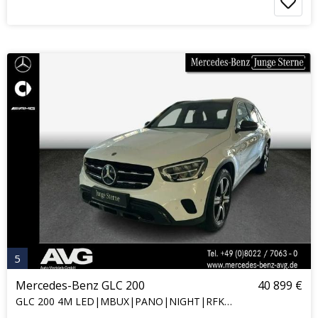
5
Mercedes-Benz GLC 200
40 899 €
GLC 200 4M LED|MBUX|PANO|NIGHT|RFK|CarPlay|19"