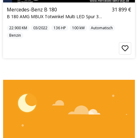
Mercedes-Benz B 180
31 899 €
B 180 AMG MBUX Totwinkel Multi LED Spur 360° Navi
22.900
KM
03/2022
136
HP
100
kW
Automatisch
Benzin