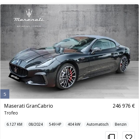
5
Maserati GranCabrio
246 976 €
Trofeo
6.127
KM
08/2024
549
HP
404
kW
Automatisch
Benzin