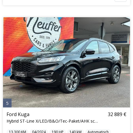
5
Ford Kuga
32 889 €
Hybrid ST-Line X/LED/B&O/Tec-Paket/AHK schwenkbar
13.300
KM
04/2024
190
HP
140
kW
Automatisch