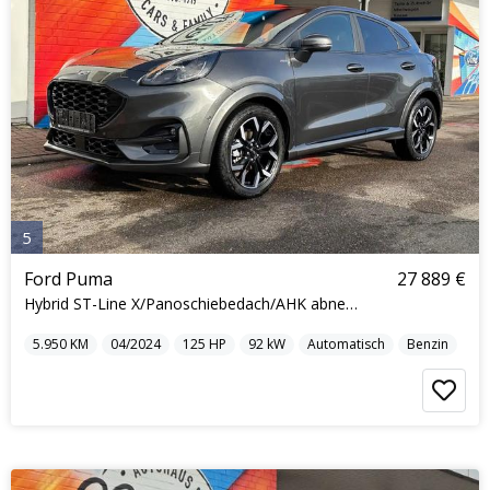
5
Ford Puma
27 889 €
Hybrid ST-Line X/Panoschiebedach/AHK abnehmbar
5.950
KM
04/2024
125
HP
92
kW
Automatisch
Benzin