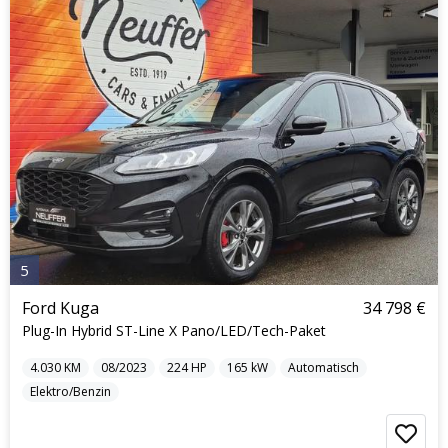
5
Ford Kuga
34 798 €
Plug-In Hybrid ST-Line X Pano/LED/Tech-Paket
4.030
KM
08/2023
224
HP
165
kW
Automatisch
Elektro/Benzin