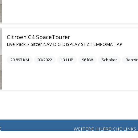
Citroen C4 SpaceTourer
Live Pack 7-Sitzer NAV DIG-DISPLAY SHZ TEMPOMAT AP
29.897
KM
09/2022
131
HP
96
kW
Schalter
Benzi
E
WEITERE HILFREICHE LINKS